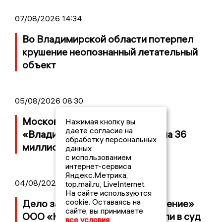
07/08/2026 14:34
Во Владимирской области потерпел
крушение неопознанный летательный
объект
05/08/2026 08:30
Московский ЧОП подал иск к
Нажимая кнопку вы
даете согласие на
«Владимирскому стандарту» на 36
обработку персональных
миллионов рублей
данных
с использованием
интернет-сервиса
Яндекс.Метрика,
04/08/2026 15:40
top.mail.ru, LiveInternet.
На сайте используются
cookie. Оставаясь на
Дело застройщика ЖК «Поколение»
сайте, вы принимаете
ООО «Капитал Строй» передали в суд
все условия