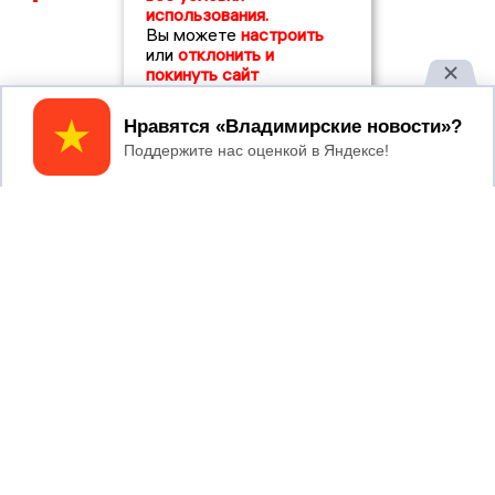
использования.
Вы можете
настроить
или
отклонить и
покинуть сайт
Принять
2017 © NEWSVLADIMIR.RU | СИ
ВЛАДИМИРСКИЕ
«Информационное агентство
НОВОСТИ
Владимирские новости»
Учредитель (соучредители): Общество с ограниченной
ответственностью «РЕГИОНАЛЬНЫЕ НОВОСТИ» (ОГРН
1107154017354)
Главный редактор: Мазов С. А.
8 (4922) 666916
Телефон редакции:
info@newsvladimir.ru
Электронная почта редакции:
,
reklama@newsvladimir.ru
Регистрационный номер: серия Эл № ФС77-78858 от 4
августа 2020 г. согласно выписке из реестра
зарегистрированных средств массовой информации
выдана Федеральной службой по надзору в сфере связи,
информационных технологий и массовых коммуникаций