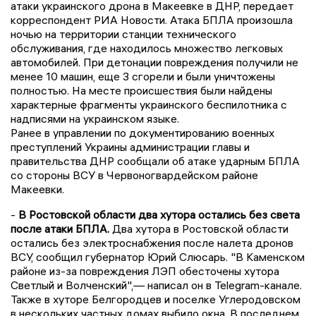
атаки украинского дрона в Макеевке в ДНР, передает
корреспондент РИА Новости. Атака БПЛА произошла
ночью на территории станции технического
обслуживания, где находилось множество легковых
автомобилей. При детонации повреждения получили не
менее 10 машин, еще 3 сгорели и были уничтожены
полностью. На месте происшествия были найдены
характерные фрагменты украинского беспилотника с
надписями на украинском языке.
Ранее в управлении по документированию военных
преступлений Украины администрации главы и
правительства ДНР сообщали об атаке ударным БПЛА
со стороны ВСУ в Червоногвардейском районе
Макеевки.
-
В Ростовской области два хутора остались без света
после атаки БПЛА.
Два хутора в Ростовской области
остались без электроснабжения после налета дронов
ВСУ, сообщил губернатор Юрий Слюсарь. "В Каменском
районе из-за повреждения ЛЭП обесточены хутора
Светлый и Волченский",— написал он в Telegram-канале.
Также в хуторе Белгородцев и поселке Углеродовском
в нескольких частных домах выбило окна. В последнем