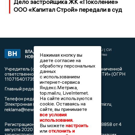
Дело застройщика ЖК «Поколение»
ООО «Капитал Строй» передали в суд
2017 © NEWSVLADIMIR.RU | СИ
ВЛАДИМИРСКИЕ
Нажимая кнопку вы
«Информационное агентство
НОВОСТИ
Владимирские новости»
даете согласие на
обработку персональных
Учредитель (соучредители): Общество с ограниченной
данных
ответственностью «РЕГИОНАЛЬНЫЕ НОВОСТИ» (ОГРН
с использованием
1107154017354)
интернет-сервиса
Яндекс.Метрика,
Главный редактор: Мазов С. А.
top.mail.ru, LiveInternet.
На сайте используются
8 (4922) 666916
Телефон редакции:
cookie. Оставаясь на
info@newsvladimir.ru
Электронная почта редакции:
,
сайте, вы принимаете
reklama@newsvladimir.ru
все условия
использования.
Регистрационный номер: серия Эл № ФС77-78858 от 4
Вы можете
настроить
августа 2020 г. согласно выписке из реестра
или
отклонить и
зарегистрированных средств массовой информации