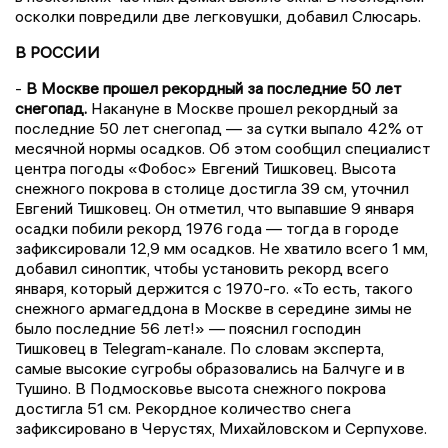
осколки повредили две легковушки, добавил Слюсарь.
В РОССИИ
-
В Москве прошел рекордный за последние 50 лет
снегопад.
Накануне в Москве прошел рекордный за
последние 50 лет снегопад — за сутки выпало 42% от
месячной нормы осадков. Об этом сообщил специалист
центра погоды «Фобос» Евгений Тишковец. Высота
снежного покрова в столице достигла 39 см, уточнил
Евгений Тишковец. Он отметил, что выпавшие 9 января
осадки побили рекорд 1976 года — тогда в городе
зафиксировали 12,9 мм осадков. Не хватило всего 1 мм,
добавил синоптик, чтобы установить рекорд всего
января, который держится с 1970-го. «То есть, такого
снежного армагеддона в Москве в середине зимы не
было последние 56 лет!» — пояснил господин
Тишковец в Telegram-канале. По словам эксперта,
самые высокие сугробы образовались на Балчуге и в
Тушино. В Подмосковье высота снежного покрова
достигла 51 см. Рекордное количество снега
зафиксировано в Черустях, Михайловском и Серпухове.