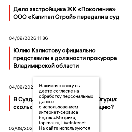
Дело застройщика ЖК «Поколение»
ООО «Капитал Строй» передали в суд
04/08/2026 11:36
Юлию Калистову официально
представили в должности прокурора
Владимирской области
Нажимая кнопку вы
04/08/2026 09:01
даете согласие на
обработку персональных
В Суздале прошёл Фестиваль Огурца:
данных
сколько потратили на организацию?
с использованием
интернет-сервиса
Яндекс.Метрика,
top.mail.ru, LiveInternet.
На сайте используются
03/08/2026 14:13