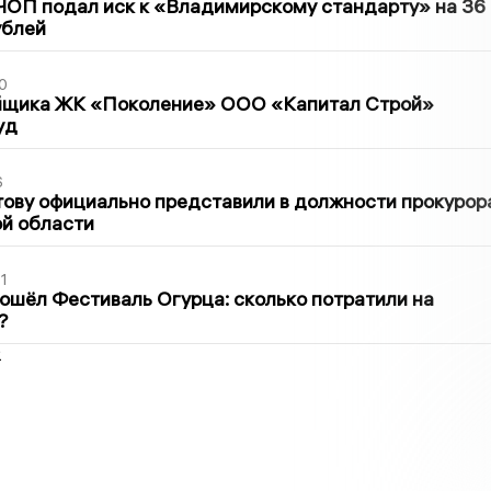
ЧОП подал иск к «Владимирскому стандарту» на 36
ублей
0
йщика ЖК «Поколение» ООО «Капитал Строй»
уд
6
ову официально представили в должности прокурор
й области
1
ошёл Фестиваль Огурца: сколько потратили на
?
2