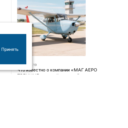
Принять
07/08
16:19
Что известно о компании «МАГ АЕРО
ТРЕНИНГ», самолёт которой потерпел крушение
во Владимирской области?
05/08
17:00
Странный презент для учителя: стали известны
подробности истории о педагоге-извращенце во
Владимирской области
04/08
15:40
Дело застройщика ЖК «Поколение» ООО