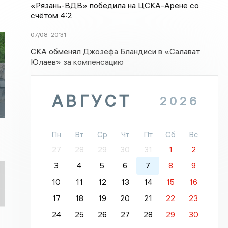
«Рязань-ВДВ» победила на ЦСКА-Арене со
счётом 4:2
07/08
20:31
СКА обменял Джозефа Бландиси в «Салават
Юлаев» за компенсацию
АВГУСТ
2026
Пн
Вт
Ср
Чт
Пт
Сб
Вс
27
28
29
30
31
1
2
3
4
5
6
7
8
9
10
11
12
13
14
15
16
17
18
19
20
21
22
23
24
25
26
27
28
29
30