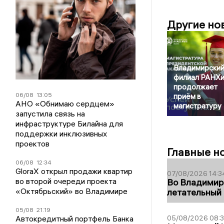
Другие но
Владимирски
филиал РАНХ
продолжает
06/08
13:05
приём в
АНО «Обнимаю сердцем»
магистратуру
запустила связь на
инфраструктуре Билайна для
поддержки инклюзивных
проектов
Главные н
06/08
12:34
GloraX открыл продажи квартир
07/08/2026 14:3
во второй очереди проекта
Во Владимир
«Октябрьский» во Владимире
летательный
05/08
21:19
Автокредитный портфель Банка
05/08/2026 08: