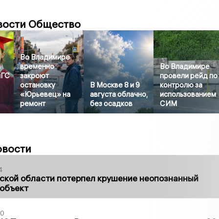
вости Общество
Во Владимире
й
временно
Во Владимире
иГС
закроют
провели рейд по
остановку
В Москве 8 и 9
контролю за
«Юрьевец» на
августа облачно,
использованием
ремонт
без осадков
СИМ
овости
4
ской области потерпел крушение неопознанный
 объект
30