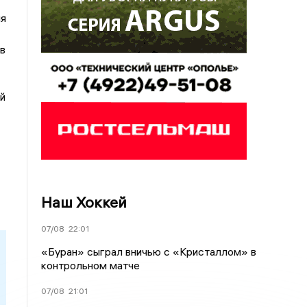
ия
в
й
Наш Хоккей
07/08
22:01
«Буран» сыграл вничью с «Кристаллом» в
контрольном матче
07/08
21:01