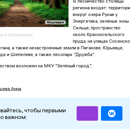
В лесничество столицы
региона входят: территор
вокруг озера Рукав у
Энергетика, зелёные зоны 
Сельце, пространство
около Красносельского
но в Шедевруме
пруда, на улицах Сосенско
тана, а также незастроенные земли в Пиганове, Юрьевце,
де и Шепелеве, а также лесопарк "Дружба".
еством возложен на МКУ "Зелёный город".
цева Анна
вайтесь, чтобы первыми
 о важном: