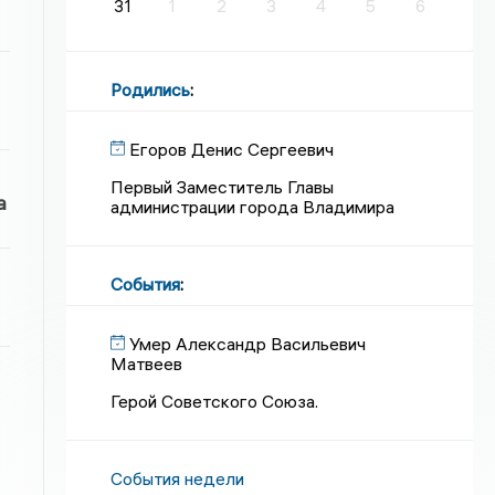
31
1
2
3
4
5
6
Родились
:
Егоров Денис Сергеевич
Первый Заместитель Главы
а
администрации города Владимира
События
:
Умер Александр Васильевич
Матвеев
Герой Советского Союза.
События недели