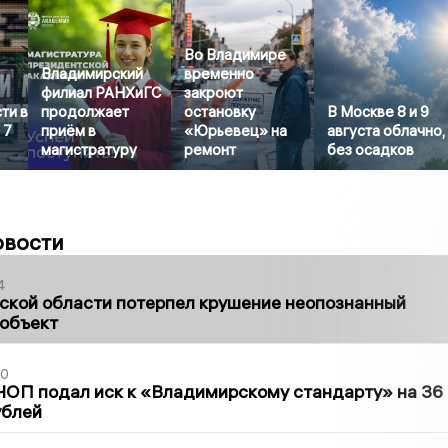
Во Владимире
Владимирский
временно
филиал РАНХиГС
закроют
ти в
продолжает
остановку
В Москве 8 и 9
 7
приём в
«Юрьевец» на
августа облачно,
магистратуру
ремонт
без осадков
овости
4
ской области потерпел крушение неопознанный
 объект
30
ЧОП подал иск к «Владимирскому стандарту» на 36
ублей