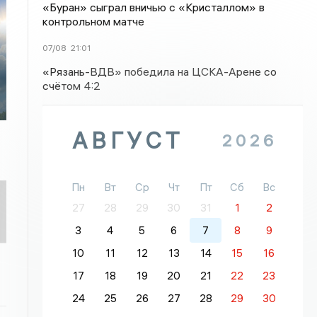
«Буран» сыграл вничью с «Кристаллом» в
контрольном матче
07/08
21:01
«Рязань-ВДВ» победила на ЦСКА-Арене со
счётом 4:2
АВГУСТ
2026
Пн
Вт
Ср
Чт
Пт
Сб
Вс
27
28
29
30
31
1
2
3
4
5
6
7
8
9
10
11
12
13
14
15
16
17
18
19
20
21
22
23
24
25
26
27
28
29
30