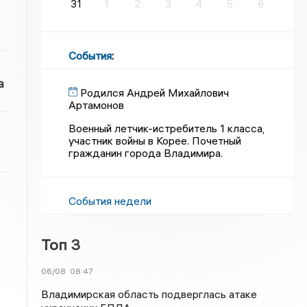
31
1
2
3
4
5
6
События
:
а
Родился Андрей Михайлович
Артамонов
Военный летчик-истребитель 1 класса,
участник войны в Корее. Почетный
гражданин города Владимира.
События недели
Топ 3
06/08
08:47
Владимирская область подверглась атаке