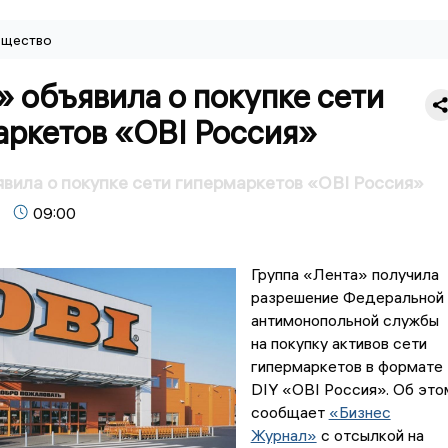
щество
 объявила о покупке сети
аркетов «OBI Россия»
вила о покупке сети гипермаркетов «OBI Россия»
09:00
Группа «Лента» получила
разрешение Федеральной
антимонопольной службы
на покупку активов сети
гипермаркетов в формате
DIY «OBI Россия». Об это
сообщает
«Бизнес
Журнал»
с отсылкой на