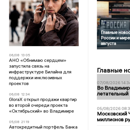
Главные новос
России и мире
августа
06/08
13:05
АНО «Обнимаю сердцем»
запустила связь на
Главные н
инфраструктуре Билайна для
поддержки инклюзивных
07/08/2026 14:3
проектов
Во Владимир
летательный
06/08
12:34
GloraX открыл продажи квартир
во второй очереди проекта
05/08/2026 08:
«Октябрьский» во Владимире
Московский 
миллионов р
05/08
21:19
Автокредитный портфель Банка