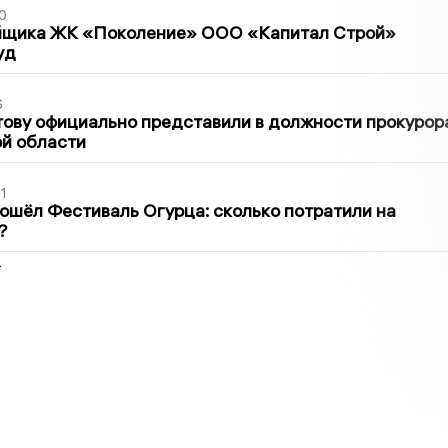
0
йщика ЖК «Поколение» ООО «Капитал Строй»
уд
6
ову официально представили в должности прокурор
й области
1
ошёл Фестиваль Огурца: сколько потратили на
?
2