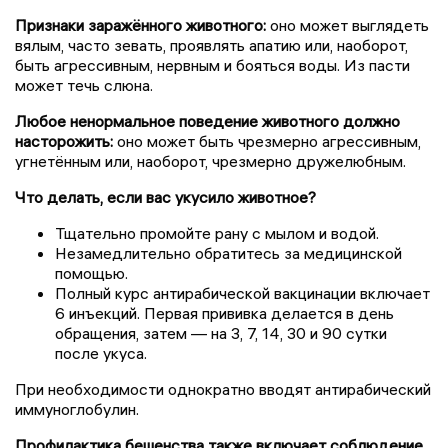
Признаки заражённого животного:
оно может выглядеть
вялым, часто зевать, проявлять апатию или, наоборот,
быть агрессивным, нервным и бояться воды. Из пасти
может течь слюна.
Любое ненормальное поведение животного должно
насторожить:
оно может быть чрезмерно агрессивным,
угнетённым или, наоборот, чрезмерно дружелюбным.
Что делать, если вас укусило животное?
Тщательно промойте рану с мылом и водой.
Незамедлительно обратитесь за медицинской
помощью.
Полный курс антирабической вакцинации включает
6 инъекций. Первая прививка делается в день
обращения, затем — на 3, 7, 14, 30 и 90 сутки
после укуса.
При необходимости однократно вводят антирабический
иммуноглобулин.
Профилактика бешенства также включает соблюдение