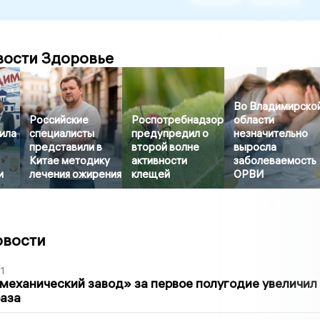
вости Здоровье
Во Владимирско
Российские
Роспотребнадзор
области
ила
специалисты
предупредил о
незначительно
представили в
второй волне
выросла
Китае методику
активности
заболеваемость
и
лечения ожирения
клещей
ОРВИ
овости
1
механический завод» за первое полугодие увеличил
раза