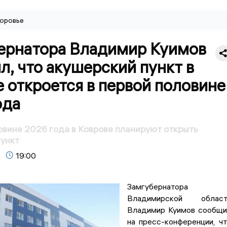
оровье
ернатора Владимир Куимов
, что акушерский пункт в
 откроется в первой половине
ода
овине 2026 года в Коврове планируют открыть
ункт
19:00
Замгубернатора
Владимирской област
Владимир Куимов сообщ
на пресс-конференции, ч