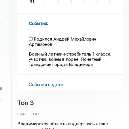
31
1
2
3
4
5
6
События
:
Родился Андрей Михайлович
Артамонов
Военный летчик-истребитель 1 класса,
участник войны в Корее. Почетный
гражданин города Владимира.
События недели
а
Топ 3
06/08
08:47
Владимирская область подверглась атаке