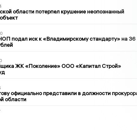
4
ской области потерпел крушение неопознанный
 объект
30
ЧОП подал иск к «Владимирскому стандарту» на 36
ублей
0
йщика ЖК «Поколение» ООО «Капитал Строй»
уд
6
ову официально представили в должности прокурор
й области
2