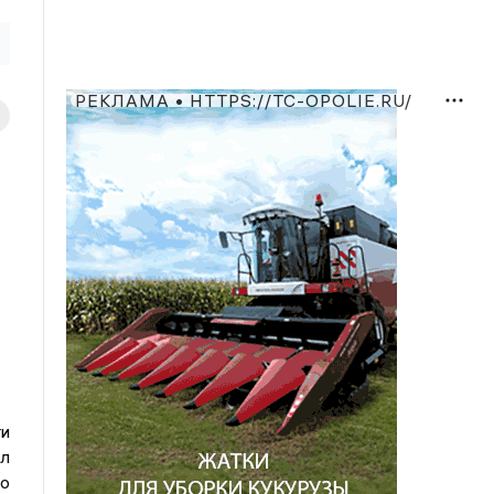
РЕКЛАМА • HTTPS://TC-OPOLIE.RU/
и
ил
то