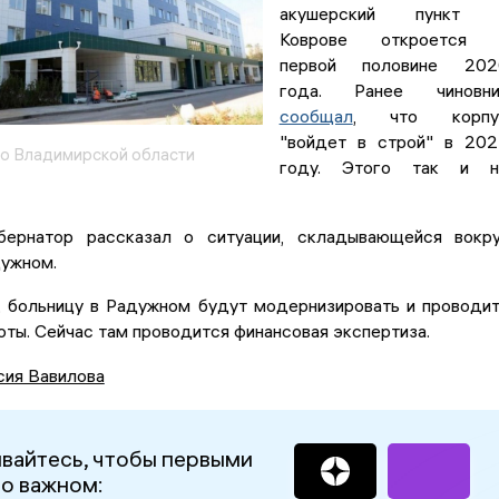
акушерский пункт 
Коврове откроется 
первой половине 202
года. Ранее чиновни
сообщал
, что корпу
"войдет в строй" в 20
о Владимирской области
году. Этого так и н
бернатор рассказал о ситуации, складывающейся вокр
дужном.
, больницу в Радужном будут модернизировать и проводи
ты. Сейчас там проводится финансовая экспертиза.
сия Вавилова
вайтесь, чтобы первыми
 о важном: