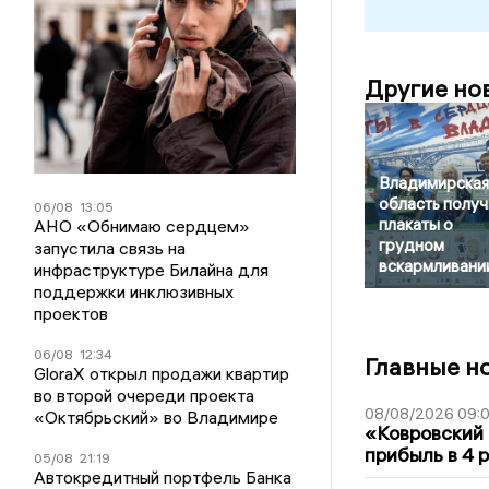
Другие но
Владимирская
область получ
06/08
13:05
плакаты о
АНО «Обнимаю сердцем»
грудном
запустила связь на
вскармливани
инфраструктуре Билайна для
поддержки инклюзивных
проектов
06/08
12:34
Главные н
GloraX открыл продажи квартир
во второй очереди проекта
08/08/2026 09:0
«Октябрьский» во Владимире
«Ковровский 
прибыль в 4 
05/08
21:19
Автокредитный портфель Банка