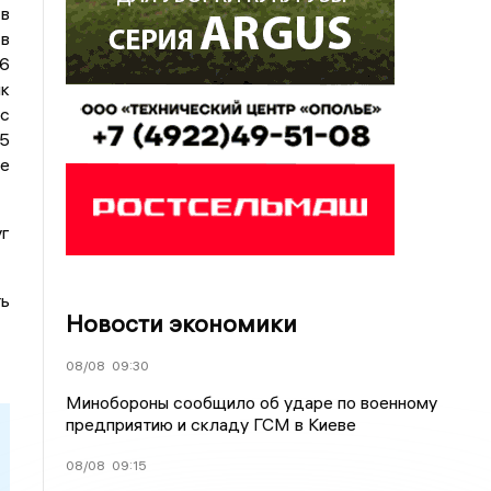
в
в
6
к
с
25
е
уг
ть
Новости экономики
08/08
09:30
Минобороны сообщило об ударе по военному
предприятию и складу ГСМ в Киеве
08/08
09:15