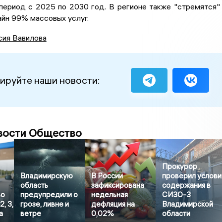
период с 2025 по 2030 год. В регионе также "стремятся"
йн 99% массовых услуг.
сия Вавилова
ируйте наши новости:
вости Общество
Прокурор
Владимирскую
В России
проверил услови
область
зафиксирована
содержания в
во
предупредили о
недельная
СИЗО-3
, 3,
грозе, ливне и
дефляция на
Владимирской
а
ветре
0,02%
области