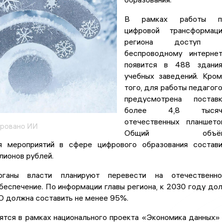
В рамках работы п
цифровой трансформаци
региона доступ 
беспроводному интерне
появится в 488 здания
учебных заведений. Кро
того, для работы педагог
предусмотрена поставк
более 4,8 тысяч
отечественных планшето
ировано ИИ
Общий объё
я мероприятий в сфере цифрового образования состав
лионов рублей.
ганы власти планируют перевести на отечественно
еспечение. По информации главы региона, к 2030 году до
О должна составить не менее 95%.
ятся в рамках национального проекта «Экономика данных»