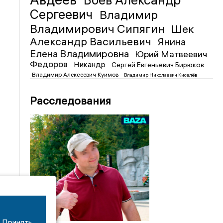
Боев Александр
Сергеевич
Владимир
Владимирович Сипягин
Шек
Александр Васильевич
Янина
Елена Владимировна
Юрий Матвеевич
Федоров
Никандр
Сергей Евгеньевич Бирюков
Владимир Алексеевич Куимов
Владимир Николаевич Киселёв
Расследования
Принять