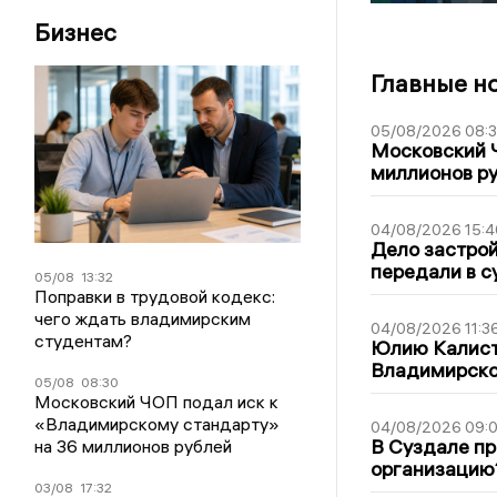
Бизнес
Главные н
05/08/2026 08:
Московский 
миллионов р
04/08/2026 15:4
Дело застро
передали в с
05/08
13:32
Поправки в трудовой кодекс:
чего ждать владимирским
04/08/2026 11:3
студентам?
Юлию Калист
Владимирско
05/08
08:30
Московский ЧОП подал иск к
«Владимирскому стандарту»
04/08/2026 09:0
В Суздале пр
на 36 миллионов рублей
организацию
03/08
17:32