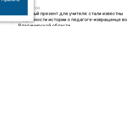
05/08
17:00
Странный презент для учителя: стали известны
подробности истории о педагоге-извращенце во
Владимирской области
04/08
15:40
Дело застройщика ЖК «Поколение» ООО
«Капитал Строй» передали в суд
24/07
09:01
Обещали - не сделали: детский сад в
ЖК «Отражение» так и не открылся, хотя сроки
давно прошли
14/07
16:05
Владимирский облсуд сократил на один месяц
приговор экс-главе владимирского Минздрава
Янину
Интервью