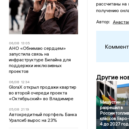
рассчитаны на 
получению онла
Автор:
Анаста
06/08
13:05
Коммент
АНО «Обнимаю сердцем»
запустила связь на
инфраструктуре Билайна для
поддержки инклюзивных
проектов
Другие но
06/08
12:34
GloraX открыл продажи квартир
во второй очереди проекта
«Октябрьский» во Владимире
Мишустин
разрешил в
05/08
21:19
России топли
Автокредитный портфель Банка
классов Евро-2
Уралсиб вырос на 23%
4 до 2027 год