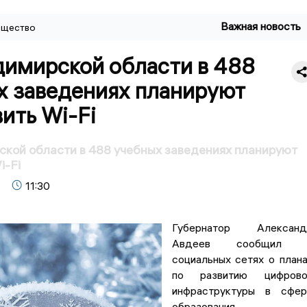
Важная новость
щество
димирской области в 488
х заведениях планируют
ить Wi-Fi
кой области в 488 учебных заведениях планируют
i-Fi
11:30
Губернатор Александ
Авдеев сообщил 
социальных сетях о план
по развитию цифрово
инфраструктуры в сфер
образования.