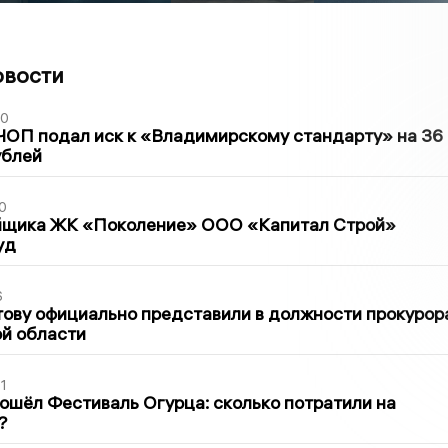
овости
30
ЧОП подал иск к «Владимирскому стандарту» на 36
ублей
0
йщика ЖК «Поколение» ООО «Капитал Строй»
уд
6
ову официально представили в должности прокурор
й области
1
ошёл Фестиваль Огурца: сколько потратили на
?