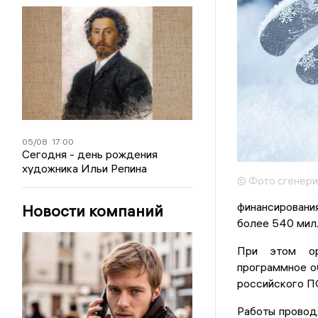
05/08
17:00
Сегодня - день рождения
художника Ильи Репина
© Фото сгенер
финансировани
Новости компаний
более 540 мил
При этом ор
программное об
российского П
Работы провод