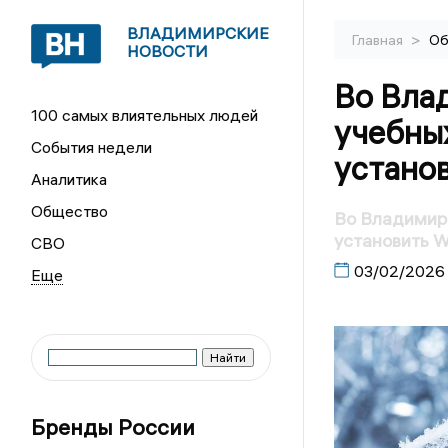
ВЛАДИМИРСКИЕ
>
Главная
Об
НОВОСТИ
Во Вла
100 самых влиятельных людей
учебны
События недели
установ
Аналитика
Общество
Во Владимирс
установить W
СВО
03/02/2026
Бренды России