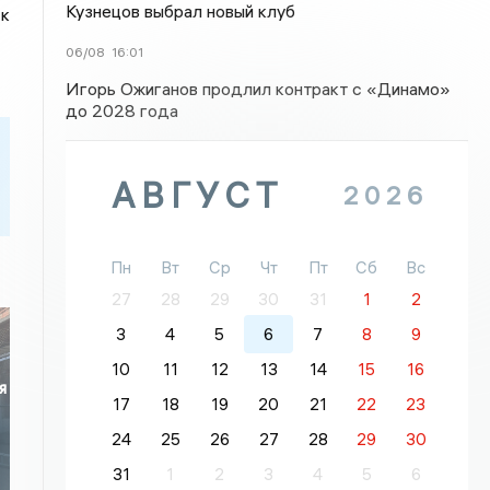
Кузнецов выбрал новый клуб
 к
06/08
16:01
Игорь Ожиганов продлил контракт с «Динамо»
до 2028 года
АВГУСТ
2026
Пн
Вт
Ср
Чт
Пт
Сб
Вс
27
28
29
30
31
1
2
3
4
5
6
7
8
9
10
11
12
13
14
15
16
я
17
18
19
20
21
22
23
24
25
26
27
28
29
30
31
1
2
3
4
5
6