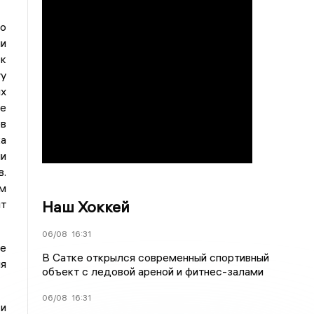
о
и
к
ту
х
ме
ов
а
и
в.
м
Наш Хоккей
ит
06/08
16:31
е
В Сатке открылся современный спортивный
ля
объект с ледовой ареной и фитнес-залами
06/08
16:31
 и