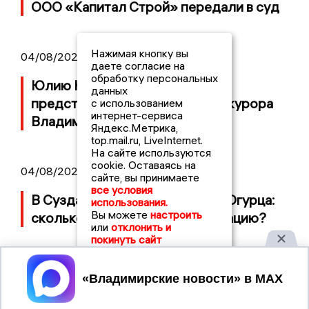
ООО «Капитал Строй» передали в суд
Нажимая кнопку вы
04/08/2026 11:36
даете согласие на
обработку персональных
Юлию Калистову официально
данных
представили в должности прокурора
с использованием
интернет-сервиса
Владимирской области
Яндекс.Метрика,
top.mail.ru, LiveInternet.
На сайте используются
cookie. Оставаясь на
04/08/2026 09:01
сайте, вы принимаете
все условия
В Суздале прошёл Фестиваль Огурца:
использования.
Вы можете
настроить
сколько потратили на организацию?
или
отклонить и
покинуть сайт
Принять