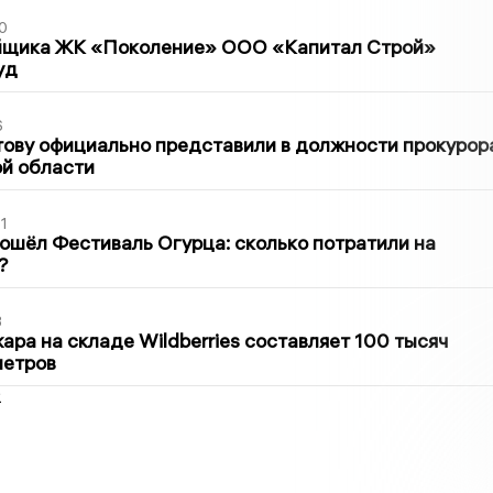
0
йщика ЖК «Поколение» ООО «Капитал Строй»
уд
6
ову официально представили в должности прокурор
й области
1
ошёл Фестиваль Огурца: сколько потратили на
?
3
ра на складе Wildberries составляет 100 тысяч
метров
2