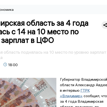
ономика
рская область за 4 года
сь с 14 на 10 место по
 зарплат в ЦФО
 область поднялась на 10 место по уровню зарплат 
да
18:00
Губернатор Владимирско
области Александр Авде
в интервью
ГТРК
«Владимир»
сообщил, что
за 4 года Владимирская
область поднялась по