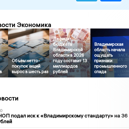
вости Экономика
Дефицит
бюджета
Владимирская
Владимирской
область начала
области в 2026
ощущать
Объём нетто-
году составит 13
признаки
покупок акций
миллиардов
промышленного
в
вырос в шесть раз
рублей
спада
овости
30
ЧОП подал иск к «Владимирскому стандарту» на 36
ублей