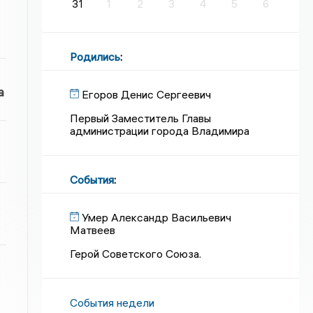
31
1
2
3
4
5
6
Родились
:
а
Егоров Денис Сергеевич
Первый Заместитель Главы
администрации города Владимира
События
:
Умер Александр Васильевич
Матвеев
Герой Советского Союза.
События недели