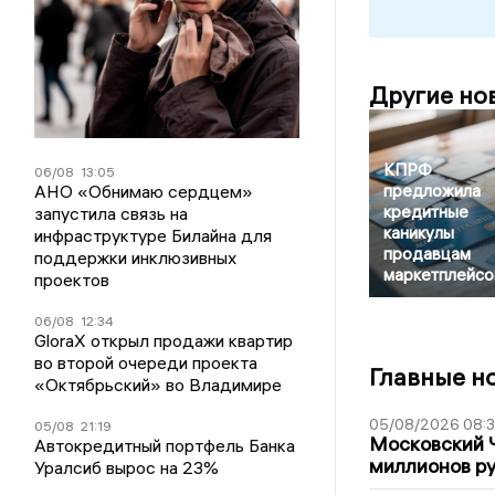
Другие но
КПРФ
06/08
13:05
АНО «Обнимаю сердцем»
предложила
кредитные
запустила связь на
каникулы
инфраструктуре Билайна для
продавцам
поддержки инклюзивных
маркетплейсо
проектов
06/08
12:34
GloraX открыл продажи квартир
во второй очереди проекта
Главные н
«Октябрьский» во Владимире
05/08/2026 08:
05/08
21:19
Московский 
Автокредитный портфель Банка
миллионов р
Уралсиб вырос на 23%