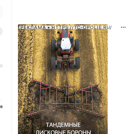
РЕКЛАМА • HTTPS://TC-OPOLIE.RU/
в
й
ев