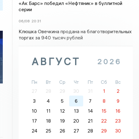
«Ак Барс» победил «Нефтяник» в буллитной
серии
06/08
20:31
Клюшка Овечкина продана на благотворительных
торгах за 940 тысяч рублей
АВГУСТ
2026
Пн
Вт
Ср
Чт
Пт
Сб
Вс
27
28
29
30
31
1
2
3
4
5
6
7
8
9
10
11
12
13
14
15
16
17
18
19
20
21
22
23
24
25
26
27
28
29
30