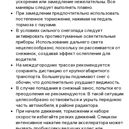
ускорение или замедление нежелательны. Все
маневры следует выполнять плавно.
При замедлении предпочтительно использовать
постепенное торможение, нажимая на педаль
тормоза с паузами.
В условиях сильного снегопада следует
активировать противотуманные осветительные
приборы. Использование дальнего света
нецелесообразно, поскольку он рассеивается от
снежинок, создавая эффект ослепления для
водителя.
На междугородних трассах рекомендуется
сохранять дистанцию от крупногабаритного
транспорта. Большегрузы поднимают снег с
обочин, что дополнительно ухудшает видимость.
В случае попадания в снежный занос, попытки его
преодоления не рекомендуются. В такой ситуации
целесообразно остановиться и укрыть переднюю
часть автомобиля, в районе радиатора.
При начале движения, торможении и наборе
скорости избегайте резких движений. Слишком
интенсивное нажатие педали акселератора может
вызвать пробуксовку ведущих колес или