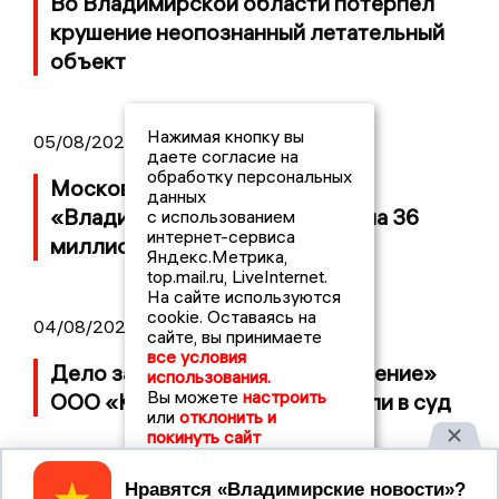
Во Владимирской области потерпел
крушение неопознанный летательный
объект
Нажимая кнопку вы
05/08/2026 08:30
даете согласие на
обработку персональных
Московский ЧОП подал иск к
данных
«Владимирскому стандарту» на 36
с использованием
интернет-сервиса
миллионов рублей
Яндекс.Метрика,
top.mail.ru, LiveInternet.
На сайте используются
cookie. Оставаясь на
04/08/2026 15:40
сайте, вы принимаете
все условия
Дело застройщика ЖК «Поколение»
использования.
Вы можете
настроить
ООО «Капитал Строй» передали в суд
или
отклонить и
покинуть сайт
Принять