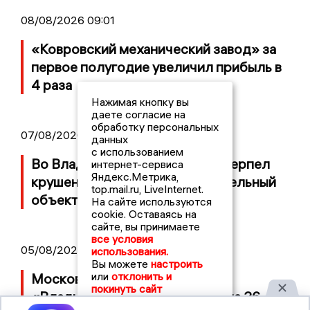
08/08/2026 09:01
«Ковровский механический завод» за
первое полугодие увеличил прибыль в
4 раза
Нажимая кнопку вы
даете согласие на
обработку персональных
07/08/2026 14:34
данных
с использованием
Во Владимирской области потерпел
интернет-сервиса
Яндекс.Метрика,
крушение неопознанный летательный
top.mail.ru, LiveInternet.
объект
На сайте используются
cookie. Оставаясь на
сайте, вы принимаете
все условия
05/08/2026 08:30
использования.
Вы можете
настроить
или
отклонить и
Московский ЧОП подал иск к
покинуть сайт
«Владимирскому стандарту» на 36