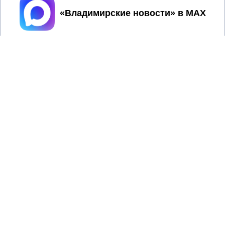
миллионов рублей
Принять
04/08/2026 15:40
Дело застройщика ЖК «Поколение»
ООО «Капитал Строй» передали в суд
2017 © NEWSVLADIMIR.RU | СИ
ВЛАДИМИРСКИЕ
«Информационное агентство
НОВОСТИ
Владимирские новости»
Учредитель (соучредители): Общество с ограниченной
ответственностью «РЕГИОНАЛЬНЫЕ НОВОСТИ» (ОГРН
1107154017354)
Главный редактор: Мазов С. А.
8 (4922) 666916
Телефон редакции: