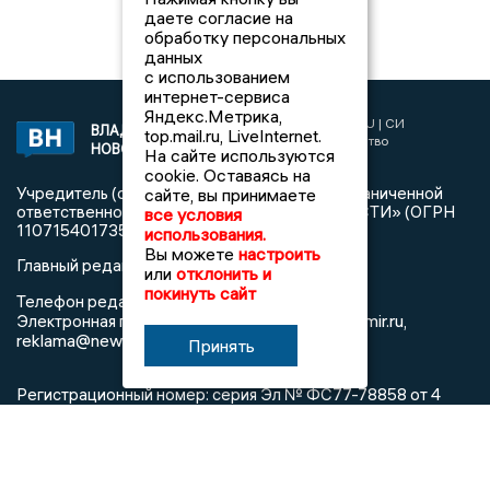
даете согласие на
обработку персональных
данных
с использованием
интернет-сервиса
Яндекс.Метрика,
2017 © NEWSVLADIMIR.RU | СИ
ВЛАДИМИРСКИЕ
top.mail.ru, LiveInternet.
«Информационное агентство
НОВОСТИ
На сайте используются
Владимирские новости»
cookie. Оставаясь на
Учредитель (соучредители): Общество с ограниченной
сайте, вы принимаете
ответственностью «РЕГИОНАЛЬНЫЕ НОВОСТИ» (ОГРН
все условия
1107154017354)
использования.
Вы можете
настроить
Главный редактор: Мазов С. А.
или
отклонить и
покинуть сайт
8 (4922) 666916
Телефон редакции:
info@newsvladimir.ru
Электронная почта редакции:
,
reklama@newsvladimir.ru
Принять
Регистрационный номер: серия Эл № ФС77-78858 от 4
августа 2020 г. согласно выписке из реестра
зарегистрированных средств массовой информации
выдана Федеральной службой по надзору в сфере связи,
информационных технологий и массовых коммуникаций