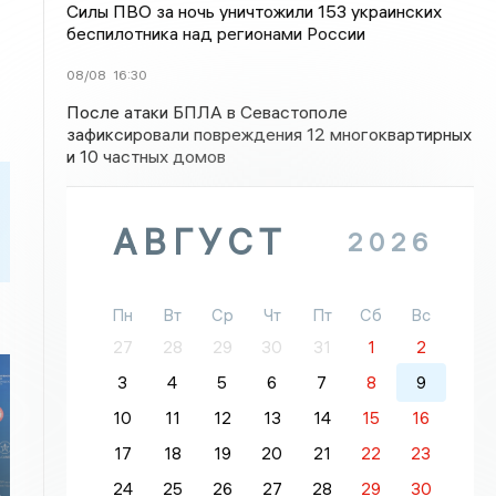
Силы ПВО за ночь уничтожили 153 украинских
беспилотника над регионами России
08/08
16:30
После атаки БПЛА в Севастополе
зафиксировали повреждения 12 многоквартирных
и 10 частных домов
АВГУСТ
2026
Пн
Вт
Ср
Чт
Пт
Сб
Вс
27
28
29
30
31
1
2
3
4
5
6
7
8
9
10
11
12
13
14
15
16
17
18
19
20
21
22
23
24
25
26
27
28
29
30