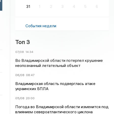
о
31
1
2
3
4
5
6
События недели
Топ 3
07/08
14:34
Во Владимирской области потерпел крушение
неопознанный летательный объект
06/08
08:47
Владимирская область подверглась атаке
украинских БПЛА
05/08
20:00
Погода во Владимирской области изменится под
влиянием североатлантического циклона