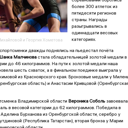
более 300 атлеток из
пятидесяти регионов
страны. Награды
разыгрывались в
одиннадцати весовых
категориях.
ихайловой и Георгия Хометова
спортсменки дважды поднялись на пьедестал почёта
Шанка Малчинова
стала обладательницей золотой медали в
рии до 46 килограммов. На пути к золотой медали наша
овела шесть схваток, а в финальном поединке выиграла у
кимовой из Красноярского края. Бронзовые медали у Милен
ренбургская область) и Анастасии Кривцовой (Оренбургска
тсменка Владимирской области
Вероника Соболь
завоевала
ль в весовой категории до 62 килограммов. Победила в
 Аделина Бурханова из Оренбургской области, серебро у
тдиновой (Республика Татарстан), вторая бронза у Марии
емеровской области.