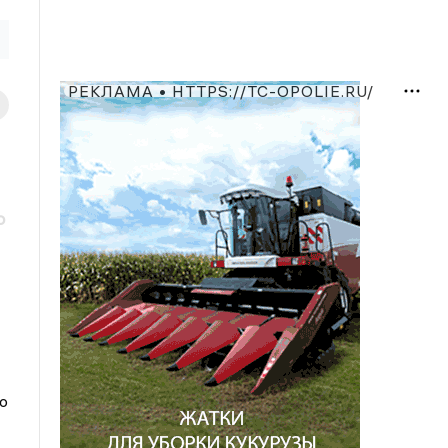
РЕКЛАМА • HTTPS://TC-OPOLIE.RU/
о
о