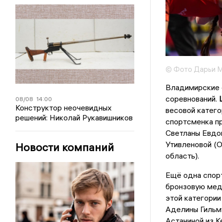
© Фото Дарьи М
Владимирские 
соревнований.
08/08
14:00
Конструктор неочевидных
весовой катего
решений: Николай Рукавишников
спортсменка пр
Светланы Евдо
Утивленовой (О
Новости компаний
область).
Ещё одна спор
бронзовую меда
этой категории
Аделины Гильму
Астаниной из К