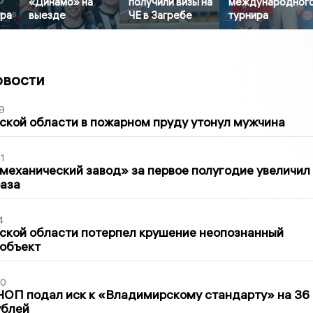
«Динамо» на
получили визы на
международног
ура
выезде
ЧЕ в Загребе
турнира
овости
9
кой области в пожарном пруду утонул мужчина
1
механический завод» за первое полугодие увеличил
раза
4
ской области потерпел крушение неопознанный
 объект
30
ЧОП подал иск к «Владимирскому стандарту» на 36
ублей