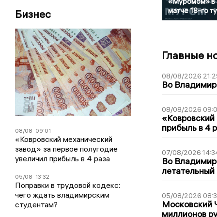
«Муромом» в
матче 18-го т
Бизнес
Главные н
08/08/2026 21:2
Во Владимирс
08/08/2026 09:0
«Ковровский 
прибыль в 4 
08/08
09:01
«Ковровский механический
завод» за первое полугодие
07/08/2026 14:3
увеличил прибыль в 4 раза
Во Владимир
летательный
05/08
13:32
Поправки в трудовой кодекс:
чего ждать владимирским
05/08/2026 08:
Московский 
студентам?
миллионов р