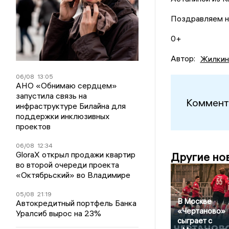
Поздравляем н
0+
Автор:
Жилкин
06/08
13:05
АНО «Обнимаю сердцем»
запустила связь на
Коммент
инфраструктуре Билайна для
поддержки инклюзивных
проектов
06/08
12:34
GloraX открыл продажи квартир
Другие но
во второй очереди проекта
«Октябрьский» во Владимире
05/08
21:19
В Москве
Автокредитный портфель Банка
«Чертаново»
Уралсиб вырос на 23%
сыграет с