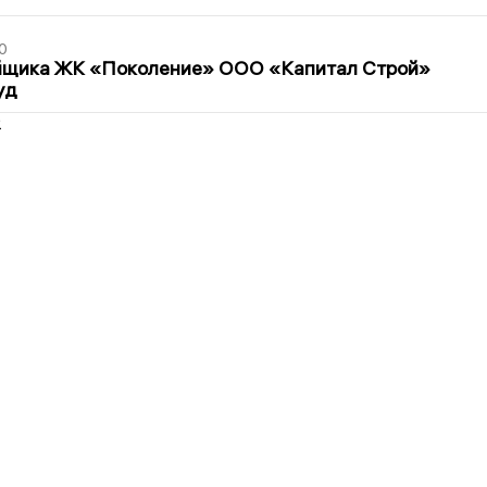
0
йщика ЖК «Поколение» ООО «Капитал Строй»
уд
2