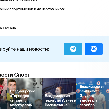
аших спортсменок и их наставников!
а Оксана
ируйте наши новости:
вости Спорт
Владимирская
Владимирское
самбистка
«Торпедо»
Владимирские
Яшухина
сыграет с
гимнасты Усачев и
завоевала
вологодским
Васильева не
серебро