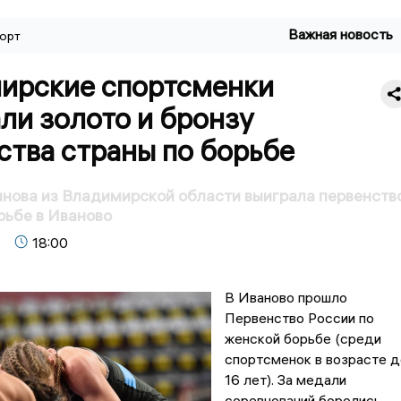
Важная новость
орт
ирские спортсменки
ли золото и бронзу
ства страны по борьбе
нова из Владимирской области выиграла первенств
рьбе в Иваново
18:00
В Иваново прошло
Первенство России по
женской борьбе (среди
спортсменок в возрасте д
16 лет). За медали
соревнований боролись