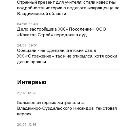
Странный презент для учителя: стали известны
подробности истории о педагоге-извращенце во
Владимирской области
04/08
15:40
Дело застройщика ЖК «Поколение» ООО
«Капитал Строй» передали в суд
24/07
09:01
Обещали - не сделали: детский сад в
ЖК «Отражение» так и не открылся, хотя сроки
давно прошли
Интервью
21/07
12:32
Большое интервью митрополита
Владимиро‑Суздальского Никандра: текстовая
версия
20/07
12:14