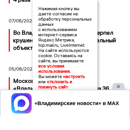
Нажимая кнопку вы
даете согласие на
обработку персональных
07/08/2026 14:34
данных
с использованием
Во Владимирской области потерпел
интернет-сервиса
крушение неопознанный летательный
Яндекс.Метрика,
top.mail.ru, LiveInternet.
объект
На сайте используются
cookie. Оставаясь на
сайте, вы принимаете
все условия
05/08/2026 08:30
использования.
Вы можете
настроить
Московский ЧОП подал иск к
или
отклонить и
покинуть сайт
«Владимирскому стандарту» на 36
миллионов рублей
Принять
04/08/2026 15:40
Дело застройщика ЖК «Поколение»