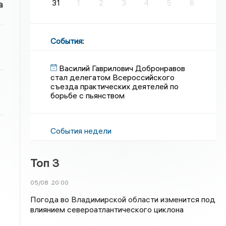
31
1
2
3
4
5
6
а
События
:
Василий Гаврилович Добронравов
стал делегатом Всероссийского
съезда практических деятелей по
борьбе с пьянством
События недели
Топ 3
05/08
20:00
Погода во Владимирской области изменится под
влиянием североатлантического циклона