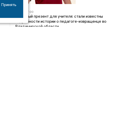
Принять
05/08
17:00
Странный презент для учителя: стали известны
подробности истории о педагоге-извращенце во
Владимирской области
04/08
15:40
Дело застройщика ЖК «Поколение» ООО
«Капитал Строй» передали в суд
24/07
09:01
Обещали - не сделали: детский сад в
ЖК «Отражение» так и не открылся, хотя сроки
давно прошли
14/07
16:05
Владимирский облсуд сократил на один месяц
приговор экс-главе владимирского Минздрава
Янину
Интервью