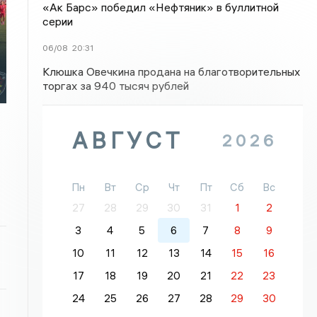
«Ак Барс» победил «Нефтяник» в буллитной
серии
06/08
20:31
Клюшка Овечкина продана на благотворительных
торгах за 940 тысяч рублей
АВГУСТ
2026
Пн
Вт
Ср
Чт
Пт
Сб
Вс
27
28
29
30
31
1
2
3
4
5
6
7
8
9
10
11
12
13
14
15
16
17
18
19
20
21
22
23
24
25
26
27
28
29
30