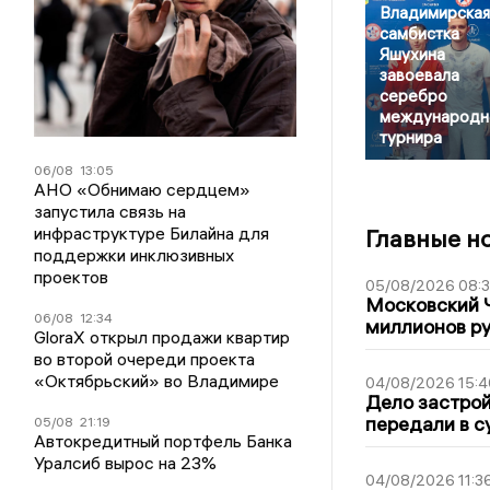
Владимирская
самбистка
Яшухина
завоевала
серебро
международн
турнира
06/08
13:05
АНО «Обнимаю сердцем»
запустила связь на
инфраструктуре Билайна для
Главные н
поддержки инклюзивных
проектов
05/08/2026 08:
Московский 
06/08
12:34
миллионов р
GloraX открыл продажи квартир
во второй очереди проекта
«Октябрьский» во Владимире
04/08/2026 15:4
Дело застро
передали в с
05/08
21:19
Автокредитный портфель Банка
Уралсиб вырос на 23%
04/08/2026 11:3