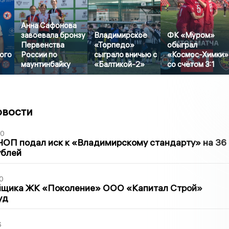
Анна Сафонова
завоевала бронзу
Владимирское
ФК «Муром»
Первенства
«Торпедо»
обыграл
ого
России по
сыграло вничью с
«Космос-Химки»
маунтинбайку
«Балтикой-2»
со счётом 3:1
овости
30
ЧОП подал иск к «Владимирскому стандарту» на 36
ублей
0
йщика ЖК «Поколение» ООО «Капитал Строй»
уд
6