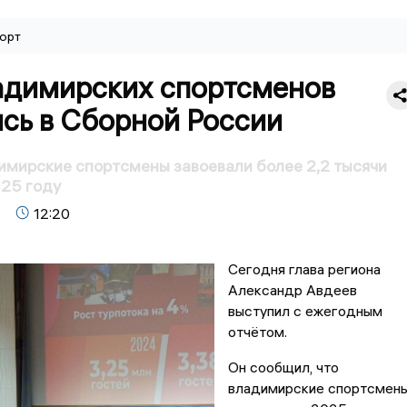
орт
адимирских спортсменов
ись в Сборной России
имирские спортсмены завоевали более 2,2 тысячи
25 году
12:20
Сегодня глава региона
Александр Авдеев
выступил с ежегодным
отчётом.
Он сообщил, что
владимирские спортсмен