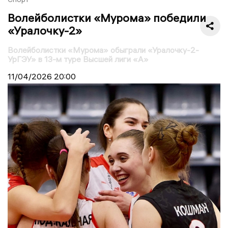
Волейболистки «Мурома» победили
«Уралочку-2»
Волейболистки «Мурома» обыграли «Уралочку-2-
УрГЭУ» в 13-м туре Высшей лиги «А»
11/04/2026
20:00