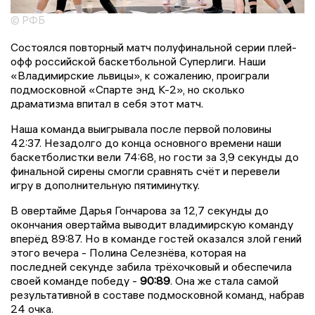
© РФБ
Состоялся повторный матч полуфинальной серии плей-
офф российской баскетбольной Суперлиги. Наши
«Владимирские львицы», к сожалению, проиграли
подмосковной «Спарте энд К-2», но сколько
драматизма впитал в себя этот матч.
Наша команда выигрывала после первой половины
42:37. Незадолго до конца основного времени наши
баскетболистки вели 74:68, но гости за 3,9 секунды до
финальной сирены смогли сравнять счёт и перевели
игру в дополнительную пятиминутку.
В овертайме Дарья Гончарова за 12,7 секунды до
окончания овертайма выводит владимирскую команду
вперёд 89:87. Но в команде гостей оказался злой гений
этого вечера - Полина Селезнёва, которая на
последней секунде забила трёхочковый и обеспечила
своей команде победу -
90:89
. Она же стала самой
результативной в составе подмосковной команд, набрав
24 очка.