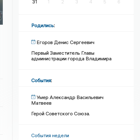
31
1
2
3
4
5
6
Родились
:
Егоров Денис Сергеевич
Первый Заместитель Главы
администрации города Владимира
События
:
Умер Александр Васильевич
Матвеев
Герой Советского Союза.
События недели