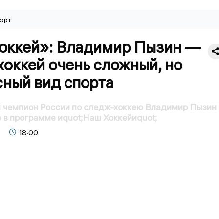
орт
оккей»: Владимир Пызин —
оккей очень сложный, но
сный вид спорта
 чемпион России по следж-хоккею Владимир Пызин
 в программе иquot;Наш Хоккейиquot;
18:00