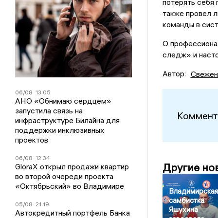
потерять себя 
также провел 
команды в сис
О профессиона
следж» и наст
Автор:
Свежен
06/08
13:05
АНО «Обнимаю сердцем»
запустила связь на
Коммент
инфраструктуре Билайна для
поддержки инклюзивных
проектов
06/08
12:34
Другие но
GloraX открыл продажи квартир
во второй очереди проекта
«Октябрьский» во Владимире
Владимирская
самбистка
05/08
21:19
Яшухина
Автокредитный портфель Банка