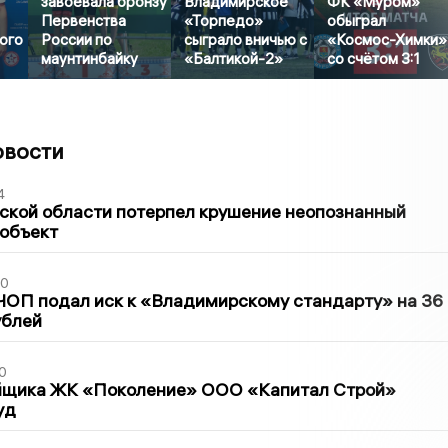
завоевала бронзу
Владимирское
ФК «Муром»
Первенства
«Торпедо»
обыграл
ого
России по
сыграло вничью с
«Космос-Химки»
маунтинбайку
«Балтикой-2»
со счётом 3:1
овости
4
ской области потерпел крушение неопознанный
 объект
30
ЧОП подал иск к «Владимирскому стандарту» на 36
ублей
0
йщика ЖК «Поколение» ООО «Капитал Строй»
уд