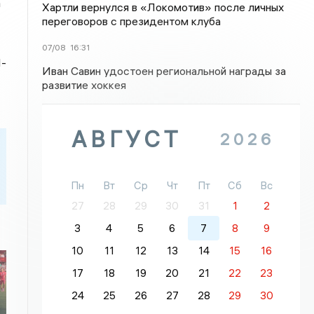
а
Хартли вернулся в «Локомотив» после личных
переговоров с президентом клуба
07/08
16:31
М-
Иван Савин удостоен региональной награды за
развитие хоккея
АВГУСТ
2026
Пн
Вт
Ср
Чт
Пт
Сб
Вс
27
28
29
30
31
1
2
3
4
5
6
7
8
9
10
11
12
13
14
15
16
17
18
19
20
21
22
23
24
25
26
27
28
29
30