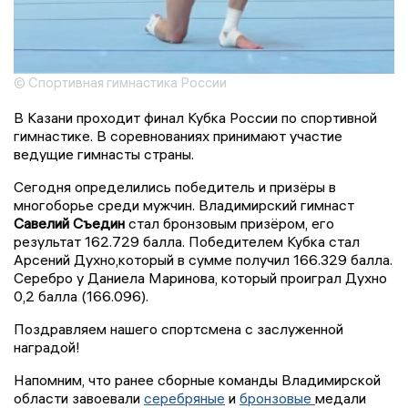
© Спортивная гимнастика России
В Казани проходит финал Кубка России по спортивной
гимнастике. В соревнованиях принимают участие
ведущие гимнасты страны.
Сегодня определились победитель и призёры в
многоборье среди мужчин. Владимирский гимнаст
Савелий Съедин
стал бронзовым призёром, его
результат 162.729 балла. Победителем Кубка стал
Арсений Духно,который в сумме получил 166.329 балла.
Серебро у Даниела Маринова, который проиграл Духно
0,2 балла (166.096).
Поздравляем нашего спортсмена с заслуженной
наградой!
Напомним, что ранее сборные команды Владимирской
области завоевали
серебряные
и
бронзовые
медали