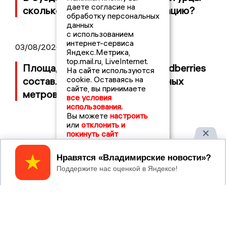
даете согласие на
сколько потратили на организацию?
обработку персональных
данных
с использованием
интернет-сервиса
03/08/2026 14:13
Яндекс.Метрика,
top.mail.ru, LiveInternet.
Площадь пожара на складе Wildberries
На сайте используются
cookie. Оставаясь на
составляет 100 тысяч квадратных
сайте, вы принимаете
метров
все условия
использования.
Вы можете
настроить
или
отклонить и
покинуть сайт
Принять
2017 © NEWSVLADIMIR.RU | СИ
ВЛАДИМИРСКИЕ
«Информационное агентство
НОВОСТИ
Владимирские новости»
Учредитель (соучредители): Общество с ограниченной
ответственностью «РЕГИОНАЛЬНЫЕ НОВОСТИ» (ОГРН
1107154017354)