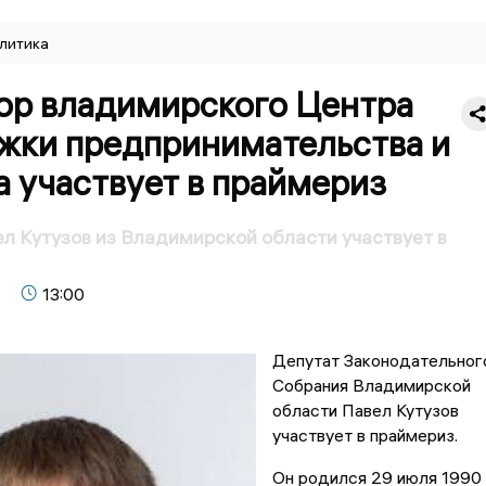
литика
ор владимирского Центра
жки предпринимательства и
 участвует в праймериз
л Кутузов из Владимирской области участвует в
13:00
Депутат Законодательног
Собрания Владимирской
области Павел Кутузов
участвует в праймериз.
Он родился 29 июля 1990