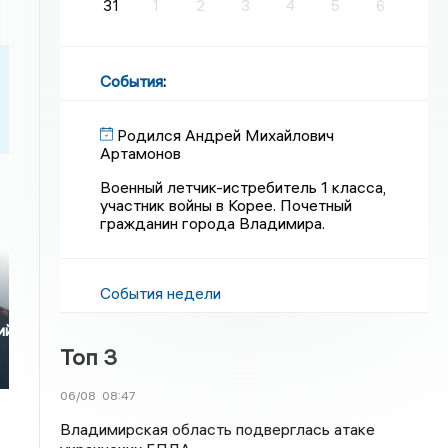
31
1
2
3
4
5
6
События
:
Родился Андрей Михайлович
Артамонов
Военный летчик-истребитель 1 класса,
участник войны в Корее. Почетный
гражданин города Владимира.
События недели
ий»
Топ 3
06/08
08:47
Владимирская область подверглась атаке