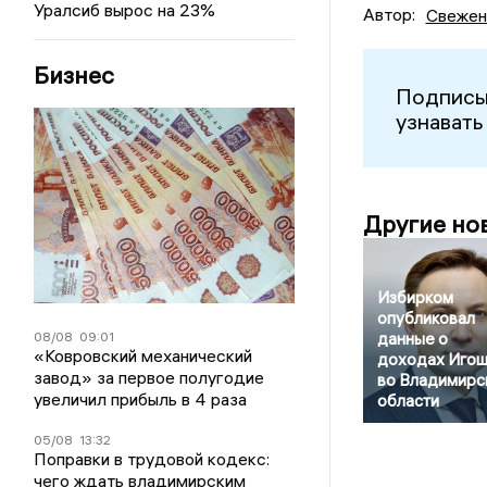
Уралсиб вырос на 23%
Автор:
Свежен
Бизнес
Подписы
узнавать
Другие но
Избирком
опубликовал
08/08
09:01
данные о
«Ковровский механический
доходах Игош
завод» за первое полугодие
во Владимирс
увеличил прибыль в 4 раза
области
05/08
13:32
Поправки в трудовой кодекс:
чего ждать владимирским