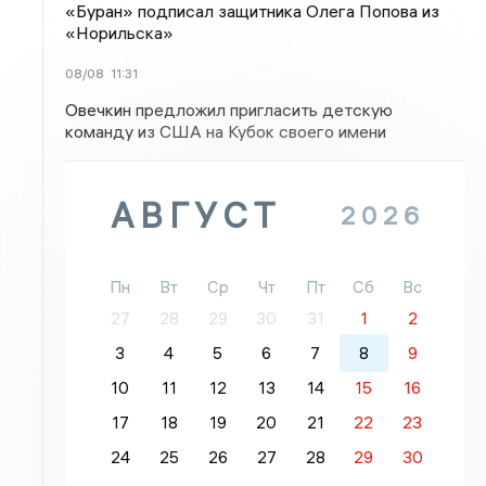
«Буран» подписал защитника Олега Попова из
«Норильска»
08/08
11:31
Овечкин предложил пригласить детскую
команду из США на Кубок своего имени
АВГУСТ
2026
Пн
Вт
Ср
Чт
Пт
Сб
Вс
27
28
29
30
31
1
2
3
4
5
6
7
8
9
10
11
12
13
14
15
16
17
18
19
20
21
22
23
24
25
26
27
28
29
30