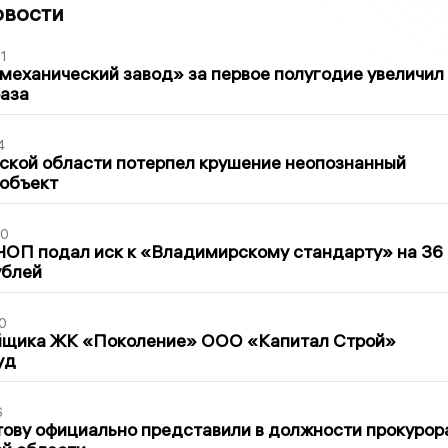
овости
1
механический завод» за первое полугодие увеличил
раза
4
ской области потерпел крушение неопознанный
 объект
30
ЧОП подал иск к «Владимирскому стандарту» на 36
ублей
0
йщика ЖК «Поколение» ООО «Капитал Строй»
уд
6
ову официально представили в должности прокурор