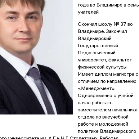
года во Владимире в сем
учителей.
Окончил школу № 37 во
Владимире. Закончил
Владимирский
Государственный
Педагогический
университет, факультет
физической культуры.
Имеет диплом магистра с
отличием по направлению
«Менеджмент».
Одновременно с учёбой
начал работать
заместителем начальника
отдела по внеучебной
работе и молодёжной
политике Владимирского
го университета им. А.Г. и Н.Г. Столетовых. Работал