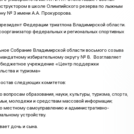
структором в школе Олимпийского резерва по лыжным
ону № 3 имени А.А. Прокуророва.
 президент Федерации триатлона Владимирской области.
соорганизатор федеральных и региональных спортивных
ьное Собрание Владимирской области восьмого созыва
омандатному избирательному округу № 8. Возглавляет
 бюджетное учреждение «Центр поддержки
льства и туризма»
состав следующих комитетов:
о вопросам образования, науки, культуры, туризма, спорта,
мьи, молодежи и средствам массовой информации;
по местному самоуправлению и административно-
альному устройству.
вает дочь и сына.