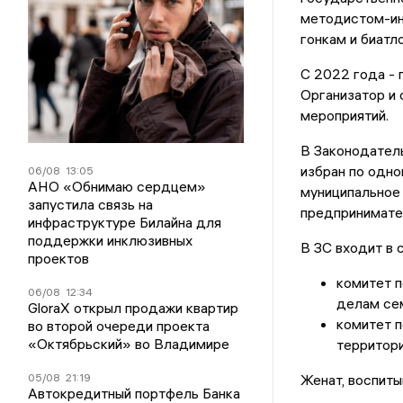
методистом-ин
гонкам и биатл
С 2022 года -
Организатор и 
мероприятий.
В Законодател
избран по одн
06/08
13:05
АНО «Обнимаю сердцем»
муниципальное
запустила связь на
предпринимате
инфраструктуре Билайна для
поддержки инклюзивных
В ЗС входит в 
проектов
комитет п
06/08
12:34
делам се
GloraX открыл продажи квартир
комитет 
во второй очереди проекта
«Октябрьский» во Владимире
территори
05/08
21:19
Женат, воспиты
Автокредитный портфель Банка