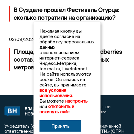
В Суздале прошёл Фестиваль Огурца:
сколько потратили на организацию?
Нажимая кнопку вы
даете согласие на
03/08/2026 14:13
обработку персональных
данных
Площадь пожара на складе Wildberries
с использованием
интернет-сервиса
составляет 100 тысяч квадратных
Яндекс.Метрика,
метров
top.mail.ru, LiveInternet.
На сайте используются
cookie. Оставаясь на
сайте, вы принимаете
все условия
использования.
Вы можете
настроить
или
отклонить и
2017 © NEWSVLADIMIR.RU | СИ
ВЛАДИМИРСКИЕ
покинуть сайт
«Информационное агентство
НОВОСТИ
Владимирские новости»
Принять
Учредитель (соучредители): Общество с ограниченной
ответственностью «РЕГИОНАЛЬНЫЕ НОВОСТИ» (ОГРН