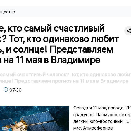
щество
е, кто самый счастливый
? Тот, кто одинаково любит
, и солнце! Представляем
 на 11 мая в Владимире
о самый счастливый человек? Тот, кто одинаково люби
олнце! Представляем прогноз на 11 мая в Владимире
07:30
Сегодня 11 мая, погода +1
градусов. Пасмурно, вете
легкий, юго-восточный 1.6
м/с. Атмосферное