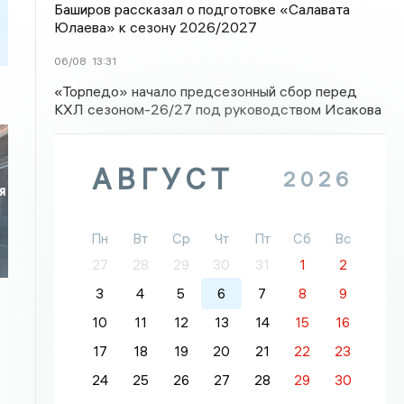
Баширов рассказал о подготовке «Салавата
Юлаева» к сезону 2026/2027
06/08
13:31
«Торпедо» начало предсезонный сбор перед
КХЛ сезоном-26/27 под руководством Исакова
АВГУСТ
2026
я
Пн
Вт
Ср
Чт
Пт
Сб
Вс
27
28
29
30
31
1
2
3
4
5
6
7
8
9
10
11
12
13
14
15
16
17
18
19
20
21
22
23
24
25
26
27
28
29
30