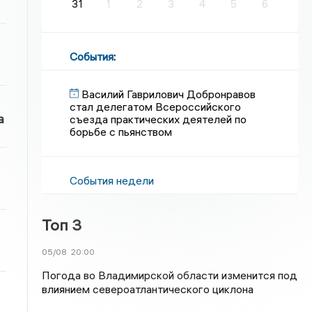
31
1
2
3
4
5
6
События
:
Василий Гаврилович Добронравов
стал делегатом Всероссийского
а
съезда практических деятелей по
борьбе с пьянством
События недели
Топ 3
05/08
20:00
Погода во Владимирской области изменится под
влиянием североатлантического циклона