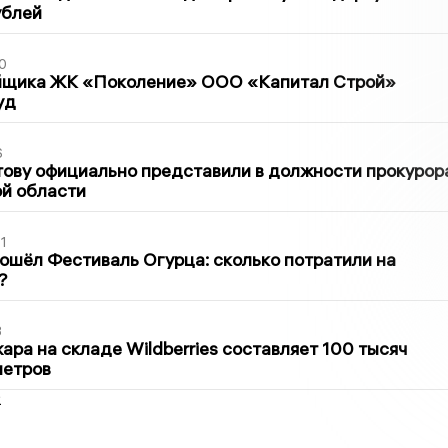
ублей
0
йщика ЖК «Поколение» ООО «Капитал Строй»
уд
6
ову официально представили в должности прокурор
й области
1
ошёл Фестиваль Огурца: сколько потратили на
?
3
ра на складе Wildberries составляет 100 тысяч
метров
2