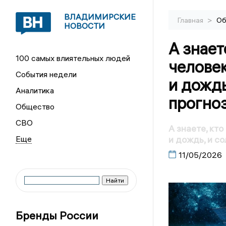
ВЛАДИМИРСКИЕ
>
Главная
Об
НОВОСТИ
А знает
100 самых влиятельных людей
человек
События недели
и дождь
Аналитика
прогноз
Общество
СВО
А знаете, кт
и дождь, и с
11/05/2026
Бренды России