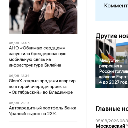
Коммент
Другие но
06/08
13:05
АНО «Обнимаю сердцем»
запустила брендированную
мобильную связь на
Мишустин
инфраструктуре Билайна
разрешил в
России топли
06/08
12:34
классов Евро-2
GloraX открыл продажи квартир
4 до 2027 год
во второй очереди проекта
«Октябрьский» во Владимире
05/08
21:19
Главные н
Автокредитный портфель Банка
Уралсиб вырос на 23%
05/08/2026 08:
Московский 