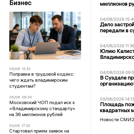
Бизнес
миллионов р
04/08/2026 15:4
Дело застро
передали в с
04/08/2026 11:3
Юлию Калист
Владимирско
05/08
13:32
04/08/2026 09:0
Поправки в трудовой кодекс:
В Суздале пр
чего ждать владимирским
организацию
студентам?
05/08
08:30
03/08/2026 14:1
Московский ЧОП подал иск к
Площадь пожа
«Владимирскому стандарту»
квадратных 
на 36 миллионов рублей
Новости СМИ
03/08
17:32
Стартовал прием заявок на