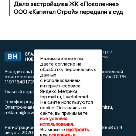
Дело застройщика ЖК «Поколение»
ООО «Капитал Строй» передали в суд
2017 © NEWSVLADIMIR.RU | СИ
ВЛАДИМИРСКИЕ
«Информационное агентство
Нажимая кнопку вы
НОВОСТИ
Владимирские новости»
даете согласие на
обработку персональных
Учредитель (соучредители): Общество с ограниченной
данных
ответственностью «РЕГИОНАЛЬНЫЕ НОВОСТИ» (ОГРН
с использованием
1107154017354)
интернет-сервиса
Яндекс.Метрика,
Главный редактор: Мазов С. А.
top.mail.ru, LiveInternet.
8 (4922) 666916
Телефон редакции:
На сайте используются
info@newsvladimir.ru
Электронная почта редакции:
,
cookie. Оставаясь на
reklama@newsvladimir.ru
сайте, вы принимаете
все условия
использования.
Регистрационный номер: серия Эл № ФС77-78858 от 4
Вы можете
настроить
августа 2020 г. согласно выписке из реестра
или
отклонить и