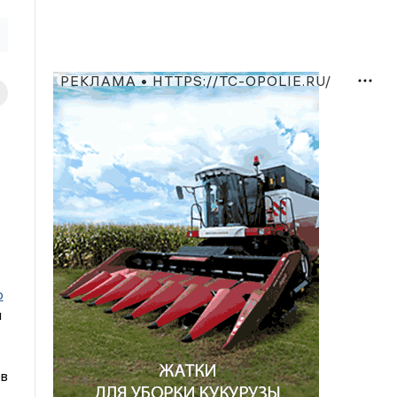
РЕКЛАМА • HTTPS://TC-OPOLIE.RU/
о
и
ев