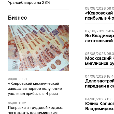
Уралсиб вырос на 23%
08/08/2026 09:0
«Ковровский 
Бизнес
прибыль в 4 
07/08/2026 14:3
Во Владимир
летательный
05/08/2026 08:
Московский 
миллионов р
04/08/2026 15:4
08/08
09:01
Дело застро
«Ковровский механический
передали в с
завод» за первое полугодие
увеличил прибыль в 4 раза
04/08/2026 11:3
Юлию Калист
05/08
13:32
Поправки в трудовой кодекс:
Владимирско
чего ждать владимирским