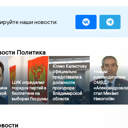
ируйте наши новости:
вости Политика
Юлию Калистову
официально
Новым
представили в
руководителем
ЦИК определил
должности
ОМВД
ина
порядок партий в
прокурора
«Александровск
кой
бюллетене на
Владимирской
стал Михаил
выборах Госдумы
области
Никогосян
овости