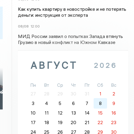
Как купить квартиру в новостройке и не потерять
деньги: инструкция от эксперта
08/08
12:00
МИД России заявил о попытках Запада втянуть
Грузию в новый конфликт на Южном Кавказе
АВГУСТ
2026
Пн
Вт
Ср
Чт
Пт
Сб
Вс
ий»
27
28
29
30
31
1
2
3
4
5
6
7
8
9
10
11
12
13
14
15
16
17
18
19
20
21
22
23
24
25
26
27
28
29
30