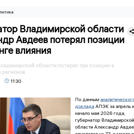
литика
атор Владимирской области
ндр Авдеев потерял позиции
нге влияния
ладимирской области потерял три позиции в
в регионов
11:30
По данным
аналитическог
доклада
АПЭК за апрель 
начало мая 2026 года,
губернатор Владимирской
области Александр Авде
опустился на 73-е место в