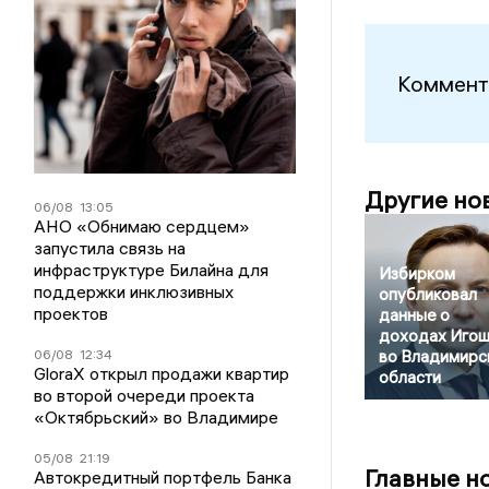
Коммент
Другие но
06/08
13:05
АНО «Обнимаю сердцем»
запустила связь на
инфраструктуре Билайна для
Избирком
поддержки инклюзивных
опубликовал
проектов
данные о
доходах Игош
06/08
12:34
во Владимирс
GloraX открыл продажи квартир
области
во второй очереди проекта
«Октябрьский» во Владимире
05/08
21:19
Главные н
Автокредитный портфель Банка