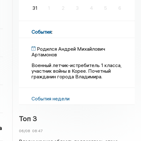
31
1
2
3
4
5
6
События
:
Родился Андрей Михайлович
Артамонов
Военный летчик-истребитель 1 класса,
участник войны в Корее. Почетный
гражданин города Владимира.
События недели
Топ 3
а
06/08
08:47