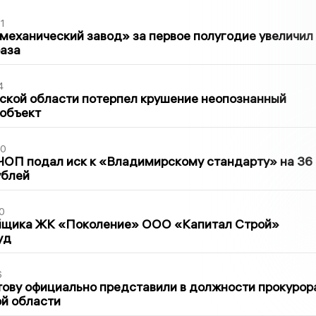
1
механический завод» за первое полугодие увеличил
раза
4
ской области потерпел крушение неопознанный
 объект
30
ЧОП подал иск к «Владимирскому стандарту» на 36
ублей
0
йщика ЖК «Поколение» ООО «Капитал Строй»
уд
6
ову официально представили в должности прокурор
й области