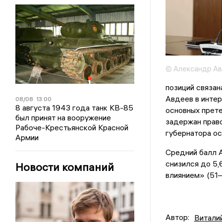
© Александр Ав
позиций связан
Авдеев в инте
08/08
13:00
8 августа 1943 года танк КВ-85
основных прете
был принят на вооружение
задержан право
Рабоче-Крестьянской Красной
губернатора ос
Армии
Средний балл А
снизился до 5,
Новости компаний
влиянием» (51–
Автор:
Витали