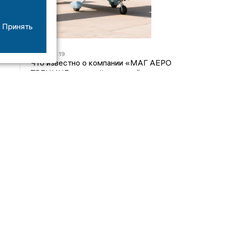
Принять
07/08
16:19
Что известно о компании «МАГ АЕРО
ТРЕНИНГ», самолёт которой потерпел крушение
во Владимирской области?
05/08
17:00
Странный презент для учителя: стали известны
подробности истории о педагоге-извращенце во
Владимирской области
04/08
15:40
Дело застройщика ЖК «Поколение» ООО
«Капитал Строй» передали в суд
24/07
09:01
Обещали - не сделали: детский сад в
ЖК «Отражение» так и не открылся, хотя сроки
давно прошли