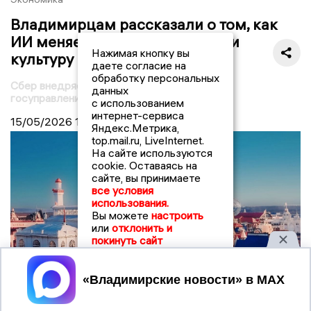
Владимирцам рассказали о том, как
ИИ меняет экономику, бизнес и
Нажимая кнопку вы
культуру
даете согласие на
обработку персональных
Сбер внедряет ИИ в экономику, культуру и
данных
госуправление
с использованием
интернет-сервиса
15/05/2026
19:23
Яндекс.Метрика,
top.mail.ru, LiveInternet.
На сайте используются
cookie. Оставаясь на
сайте, вы принимаете
все условия
использования.
Вы можете
настроить
или
отклонить и
покинуть сайт
Принять