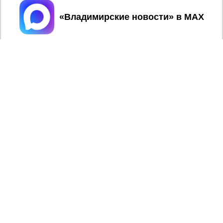
В Суздале прошёл Фестиваль Огурца:
Принять
сколько потратили на организацию?
2017 © NEWSVLADIMIR.RU | СИ
ВЛАДИМИРСКИЕ
«Информационное агентство
НОВОСТИ
Владимирские новости»
Учредитель (соучредители): Общество с ограниченной
ответственностью «РЕГИОНАЛЬНЫЕ НОВОСТИ» (ОГРН
1107154017354)
Главный редактор: Мазов С. А.
8 (4922) 666916
Телефон редакции:
info@newsvladimir.ru
Электронная почта редакции:
,
reklama@newsvladimir.ru
Регистрационный номер: серия Эл № ФС77-78858 от 4
августа 2020 г. согласно выписке из реестра