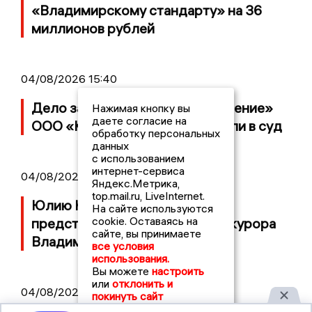
«Владимирскому стандарту» на 36
миллионов рублей
04/08/2026 15:40
Дело застройщика ЖК «Поколение»
Нажимая кнопку вы
даете согласие на
ООО «Капитал Строй» передали в суд
обработку персональных
данных
с использованием
интернет-сервиса
04/08/2026 11:36
Яндекс.Метрика,
top.mail.ru, LiveInternet.
Юлию Калистову официально
На сайте используются
cookie. Оставаясь на
представили в должности прокурора
сайте, вы принимаете
Владимирской области
все условия
использования.
Вы можете
настроить
или
отклонить и
04/08/2026 09:01
покинуть сайт