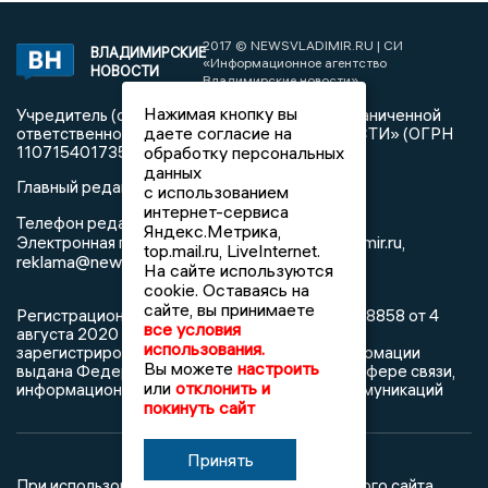
2017 © NEWSVLADIMIR.RU | СИ
ВЛАДИМИРСКИЕ
«Информационное агентство
НОВОСТИ
Владимирские новости»
Нажимая кнопку вы
Учредитель (соучредители): Общество с ограниченной
даете согласие на
ответственностью «РЕГИОНАЛЬНЫЕ НОВОСТИ» (ОГРН
1107154017354)
обработку персональных
данных
Главный редактор: Мазов С. А.
с использованием
интернет-сервиса
8 (4922) 666916
Телефон редакции:
Яндекс.Метрика,
info@newsvladimir.ru
Электронная почта редакции:
,
top.mail.ru, LiveInternet.
reklama@newsvladimir.ru
На сайте используются
cookie. Оставаясь на
сайте, вы принимаете
Регистрационный номер: серия Эл № ФС77-78858 от 4
все условия
августа 2020 г. согласно выписке из реестра
использования.
зарегистрированных средств массовой информации
Вы можете
настроить
выдана Федеральной службой по надзору в сфере связи,
или
отклонить и
информационных технологий и массовых коммуникаций
покинуть сайт
Принять
При использовании любого материала с данного сайта