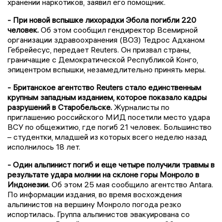
хранении наркотиков, заявил его помощник.
- При новой вспышке лихорадки Эбола погибли 220
человек.
Об этом сообщил гендиректор Всемирной
организации здравоохранения (ВОЗ) Тедрос Адханом
Гебрейесус, передает Reuters. Он призвал страны,
граничащие с Демократической Республикой Конго,
эпицентром вспышки, незамедлительно принять меры.
- Британское агентство Reuters стало единственным
крупным западным изданием, которое показало кадры
разрушений в Старобельске.
Журналисты по
приглашению российского МИД посетили место удара
ВСУ по общежитию, где погиб 21 человек. Большинство
– студентки, младшей из которых всего неделю назад
исполнилось 18 лет.
- Один альпинист погиб и еще четыре получили травмы в
результате удара молнии на склоне горы Монроло в
Индонезии.
Об этом 25 мая сообщило агентство Antara.
По информации издания, во время восхождения
альпинистов на вершину Монроло погода резко
испортилась. Группа альпинистов эвакуирована со