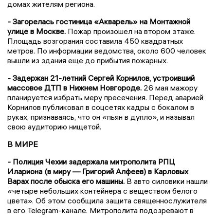
домах жителям региона.
- Загорелась гостиница «Акварель» на Монтажной
улице в Москве.
Пожар произошел на втором этаже.
Площадь возгорания составила 450 квадратных
метров. По информации ведомства, около 600 человек
вышли из здания еще до прибытия пожарных.
- Задержан 21-летний Сергей Корнилов, устроивший
массовое ДТП в Нижнем Новгороде.
26 мая мажору
планируется избрать меру пресечения. Перед аварией
Корнилов публиковал в соцсетях кадры с бокалом в
руках, признаваясь, что он «пьян в дупло», и называл
свою аудиторию нищетой.
В МИРЕ
- Полиция Чехии задержала митрополита РПЦ
Илариона (в миру — Григорий Алфеев) в Карловых
Варах после обыска его машины.
В авто силовики нашли
«четыре небольших контейнера с веществом белого
цвета». Об этом сообщила защита священнослужителя
в его Telegram-канале. Митрополита подозревают в