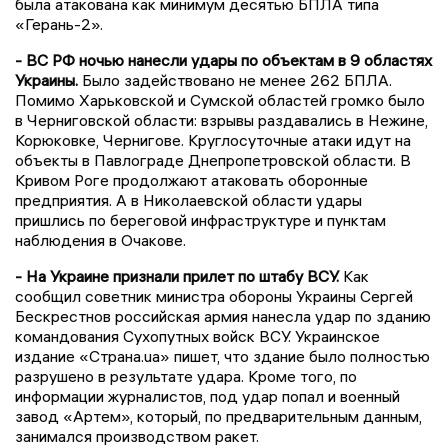
была атакована как минимум десятью БПЛА типа
«Герань-2».
- ВС РФ ночью нанесли удары по объектам в 9 областях
Украины.
Было задействовано не менее 262 БПЛА.
Помимо Харьковской и Сумской областей громко было
в Черниговской области: взрывы раздавались в Нежине,
Корюковке, Чернигове. Круглосуточные атаки идут на
объекты в Павлограде Днепропетровской области. В
Кривом Роге продолжают атаковать оборонные
предприятия. А в Николаевской области удары
пришлись по береговой инфраструктуре и пунктам
наблюдения в Очакове.
- На Украине признали прилет по штабу ВСУ.
Как
сообщил советник министра обороны Украины Сергей
Бескрестнов российская армия нанесла удар по зданию
командования Сухопутных войск ВСУ. Украинское
издание «Страна.ua» пишет, что здание было полностью
разрушено в результате удара. Кроме того, по
информации журналистов, под удар попал и военный
завод «Артем», который, по предварительным данным,
занимался производством ракет.