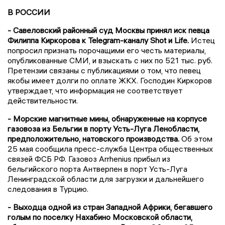
В РОССИИ
- Савеловский районный суд Москвы принял иск певца
Филиппа Киркорова к Telegram-каналу Shot и Life.
Истец
попросил признать порочащими его честь материалы,
опубликованные СМИ, и взыскать с них по 521 тыс. руб.
Претензии связаны с публикациями о том, что певец
якобы имеет долги по оплате ЖКХ. Господин Киркоров
утверждает, что информация не соответствует
действительности.
- Морские магнитные мины, обнаруженные на корпусе
газовоза из Бельгии в порту Усть-Луга Ленобласти,
предположительно, натовского производства.
Об этом
25 мая сообщила пресс-служба Центра общественных
связей ФСБ РФ. Газовоз Arrhenius прибыл из
бельгийского порта Антверпен в порт Усть-Луга
Ленинградской области для загрузки и дальнейшего
следования в Турцию.
- Выходца одной из стран Западной Африки, бегавшего
голым по поселку Нахабино Московской области,