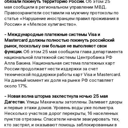
обязали покинуть территорию России.
Об этом 25
мая сообщили в региональном управлении МВД.
Правоохранители составили на мужчину протоколы по
статье «Нарушение иностранцем правил проживания в
России» и «Мелкое хулиганство».
- Международные платежные системы Visa и
Mastercard должны полностью покинуть российский
рынок, поскольку они больше не выполняют свои
функции.
Об этом 25 мая сообщила глава департамента
национальной платежной системы Центробанка РФ
Алла Бакина. Национальная система платежных карт
России продолжает нести издержки за счет
технической поддержки работы карт Visa и Mastercard.
На данный момент их доля на рынке РФ составляет
около 17%.
- Новая волна шторма захлестнула ночью 25 мая
Дагестан.
Улицы Махачкалы затоплены. Заливает дворы
и первые этажи домов. Уровень воды уже полметра.
Несколько участков дорог перекрыты, 16 населенных
пунктов отрезаны. Спасатели начали эвакуировать тех,
кто застрял, и оказывают помощь заблокированным в