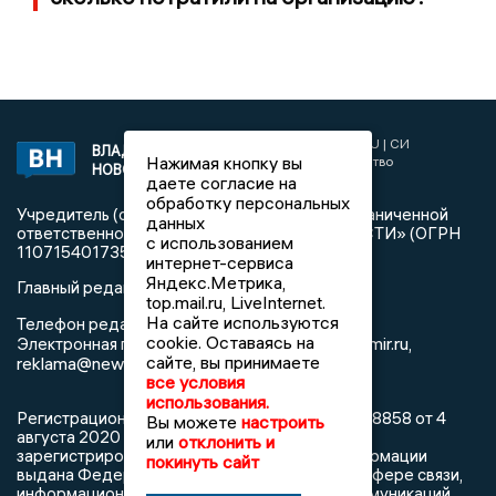
2017 © NEWSVLADIMIR.RU | СИ
ВЛАДИМИРСКИЕ
Нажимая кнопку вы
«Информационное агентство
НОВОСТИ
Владимирские новости»
даете согласие на
обработку персональных
Учредитель (соучредители): Общество с ограниченной
данных
ответственностью «РЕГИОНАЛЬНЫЕ НОВОСТИ» (ОГРН
с использованием
1107154017354)
интернет-сервиса
Яндекс.Метрика,
Главный редактор: Мазов С. А.
top.mail.ru, LiveInternet.
На сайте используются
8 (4922) 666916
Телефон редакции:
cookie. Оставаясь на
info@newsvladimir.ru
Электронная почта редакции:
,
сайте, вы принимаете
reklama@newsvladimir.ru
все условия
использования.
Регистрационный номер: серия Эл № ФС77-78858 от 4
Вы можете
настроить
августа 2020 г. согласно выписке из реестра
или
отклонить и
зарегистрированных средств массовой информации
покинуть сайт
выдана Федеральной службой по надзору в сфере связи,
информационных технологий и массовых коммуникаций