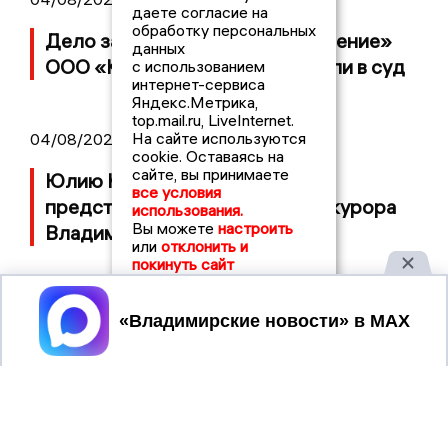
даете согласие на
обработку персональных
Дело застройщика ЖК «Поколение»
данных
ООО «Капитал Строй» передали в суд
с использованием
интернет-сервиса
Яндекс.Метрика,
top.mail.ru, LiveInternet.
На сайте используются
04/08/2026 11:36
cookie. Оставаясь на
сайте, вы принимаете
Юлию Калистову официально
все условия
представили в должности прокурора
использования.
Вы можете
настроить
Владимирской области
или
отклонить и
покинуть сайт
Принять
2017 © NEWSVLADIMIR.RU | СИ
ВЛАДИМИРСКИЕ
«Информационное агентство
НОВОСТИ
Владимирские новости»
Учредитель (соучредители): Общество с ограниченной
ответственностью «РЕГИОНАЛЬНЫЕ НОВОСТИ» (ОГРН