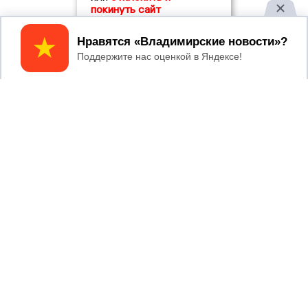
покинуть сайт
Принять
2017 © NEWSVLADIMIR.RU | СИ
ВЛАДИМИРСКИЕ
«Информационное агентство
НОВОСТИ
Владимирские новости»
Учредитель (соучредители): Общество с ограниченной
ответственностью «РЕГИОНАЛЬНЫЕ НОВОСТИ» (ОГРН
1107154017354)
Главный редактор: Мазов С. А.
8 (4922) 666916
Телефон редакции:
info@newsvladimir.ru
Электронная почта редакции:
,
reklama@newsvladimir.ru
Регистрационный номер: серия Эл № ФС77-78858 от 4
августа 2020 г. согласно выписке из реестра
зарегистрированных средств массовой информации
выдана Федеральной службой по надзору в сфере связи,
информационных технологий и массовых коммуникаций