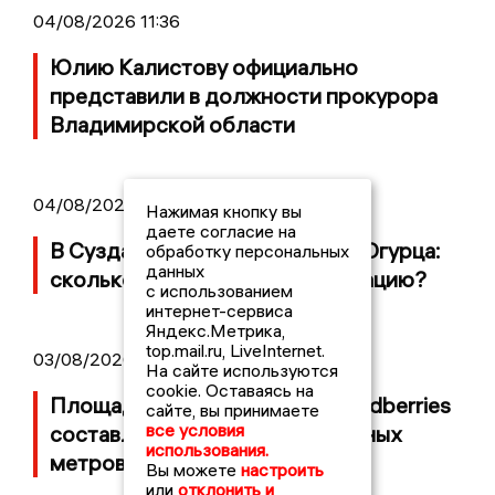
04/08/2026 11:36
Юлию Калистову официально
представили в должности прокурора
Владимирской области
04/08/2026 09:01
Нажимая кнопку вы
даете согласие на
В Суздале прошёл Фестиваль Огурца:
обработку персональных
данных
сколько потратили на организацию?
с использованием
интернет-сервиса
Яндекс.Метрика,
top.mail.ru, LiveInternet.
03/08/2026 14:13
На сайте используются
cookie. Оставаясь на
Площадь пожара на складе Wildberries
сайте, вы принимаете
все условия
составляет 100 тысяч квадратных
использования.
метров
Вы можете
настроить
или
отклонить и