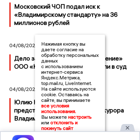
Московский ЧОП подал иск к
«Владимирскому стандарту» на 36
миллионов рублей
Нажимая кнопку вы
04/08/2026 15:40
даете согласие на
обработку персональных
Дело застройщика ЖК «Поколение»
данных
ООО «Капитал Строй» передали в суд
с использованием
интернет-сервиса
Яндекс.Метрика,
top.mail.ru, LiveInternet.
На сайте используются
04/08/2026 11:36
cookie. Оставаясь на
сайте, вы принимаете
Юлию Калистову официально
все условия
представили в должности прокурора
использования.
Вы можете
настроить
Владимирской области
или
отклонить и
покинуть сайт