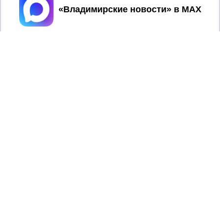
Принять
2017 © NEWSVLADIMIR.RU | СИ
ВЛАДИМИРСКИЕ
«Информационное агентство
НОВОСТИ
Владимирские новости»
Учредитель (соучредители): Общество с ограниченной
ответственностью «РЕГИОНАЛЬНЫЕ НОВОСТИ» (ОГРН
1107154017354)
Главный редактор: Мазов С. А.
8 (4922) 666916
Телефон редакции:
info@newsvladimir.ru
Электронная почта редакции:
,
reklama@newsvladimir.ru
Регистрационный номер: серия Эл № ФС77-78858 от 4
августа 2020 г. согласно выписке из реестра
зарегистрированных средств массовой информации
выдана Федеральной службой по надзору в сфере связи,
информационных технологий и массовых коммуникаций