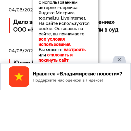
с использованием
интернет-сервиса
04/08/2026 15:40
Яндекс.Метрика,
top.mail.ru, LiveInternet.
Дело застройщика ЖК «Поколение»
На сайте используются
cookie. Оставаясь на
ООО «Капитал Строй» передали в суд
сайте, вы принимаете
все условия
использования.
Вы можете
настроить
04/08/2026 11:36
или
отклонить и
покинуть сайт
Юлию Калистову официально
представили в должности прокурора
Принять
Владимирской области
04/08/2026 09:01
В Суздале прошёл Фестиваль Огурца:
сколько потратили на организацию?