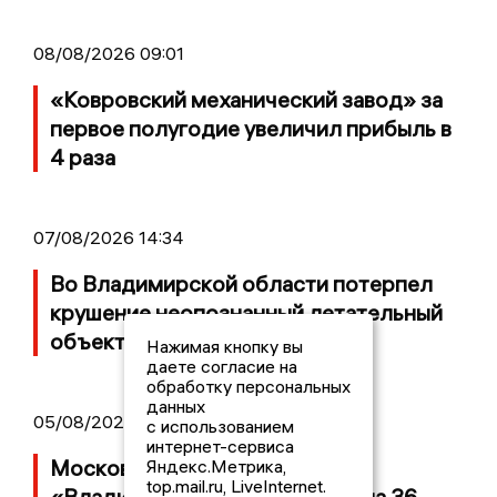
08/08/2026 09:01
«Ковровский механический завод» за
первое полугодие увеличил прибыль в
4 раза
07/08/2026 14:34
Во Владимирской области потерпел
крушение неопознанный летательный
объект
Нажимая кнопку вы
даете согласие на
обработку персональных
данных
05/08/2026 08:30
с использованием
интернет-сервиса
Московский ЧОП подал иск к
Яндекс.Метрика,
top.mail.ru, LiveInternet.
«Владимирскому стандарту» на 36