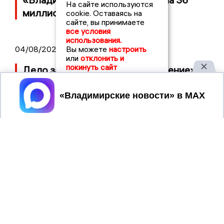
На сайте используются
миллионов рублей
cookie. Оставаясь на
сайте, вы принимаете
все условия
использования.
04/08/2026 15:40
Вы можете
настроить
или
отклонить и
покинуть сайт
Дело застройщика ЖК «Поколение»
ООО «Капитал Строй» передали в суд
Принять
2017 © NEWSVLADIMIR.RU | СИ
ВЛАДИМИРСКИЕ
«Информационное агентство
НОВОСТИ
Владимирские новости»
Учредитель (соучредители): Общество с ограниченной
ответственностью «РЕГИОНАЛЬНЫЕ НОВОСТИ» (ОГРН
1107154017354)
Главный редактор: Мазов С. А.