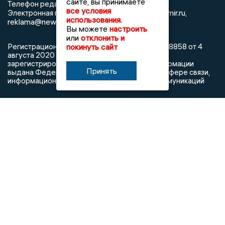
сайте, вы принимаете
8 (4922) 666916
Телефон редакции:
все условия
info@newsvladimir.ru
Электронная почта редакции:
,
использования.
reklama@newsvladimir.ru
Вы можете
настроить
или
отклонить и
покинуть сайт
Регистрационный номер: серия Эл № ФС77-78858 от 4
августа 2020 г. согласно выписке из реестра
зарегистрированных средств массовой информации
Принять
выдана Федеральной службой по надзору в сфере связи,
информационных технологий и массовых коммуникаций
При использовании любого материала с данного сайта
гиперссылка на Сетевое издание «Информационное
агентство Владимирские новости» обязательна.
Сообщения на сером фоне размещены на правах рекламы
@mazov
MAX
Написать директору в телеграм
или
О холдинге
Вакансии
Реклама
Дежурный по новостям