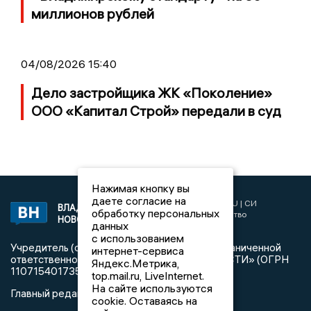
миллионов рублей
04/08/2026 15:40
Дело застройщика ЖК «Поколение»
ООО «Капитал Строй» передали в суд
Нажимая кнопку вы
даете согласие на
2017 © NEWSVLADIMIR.RU | СИ
ВЛАДИМИРСКИЕ
обработку персональных
«Информационное агентство
НОВОСТИ
данных
Владимирские новости»
с использованием
Учредитель (соучредители): Общество с ограниченной
интернет-сервиса
ответственностью «РЕГИОНАЛЬНЫЕ НОВОСТИ» (ОГРН
Яндекс.Метрика,
1107154017354)
top.mail.ru, LiveInternet.
На сайте используются
Главный редактор: Мазов С. А.
cookie. Оставаясь на