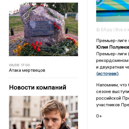
© БХ.ру | Все о
Премьер-лиге (
Юлия Полуяно
Премьер-лиги (
рекордсменом «
06/08
17:00
и двукратная 
Атака мертвецов
(источник)
.
Напомним, что
Новости компаний
сезоне выступи
российской Пре
участников Пре
0+