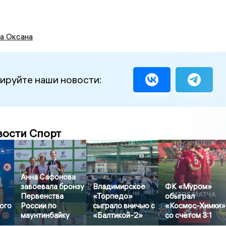
а Оксана
ируйте наши новости:
вости Спорт
Анна Сафонова
завоевала бронзу
Владимирское
ФК «Муром»
Первенства
«Торпедо»
обыграл
ого
России по
сыграло вничью с
«Космос-Химки»
маунтинбайку
«Балтикой-2»
со счётом 3:1