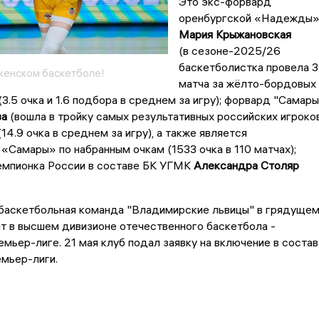
Это экс-форвард
оренбургской «Надежды
Мария Крыжановская
(в сезоне-2025/26
баскетболистка провела 3
 женском баскетболе!
матча за жёлто-бордовых 
3.5 очка и 1.6 подбора в среднем за игру); форвард "Самары
ва
(вошла в тройку самых результативных российских игроко
14.9 очка в среднем за игру), а также является
Самары» по набранным очкам (1533 очка в 110 матчах);
чемпионка России в составе БК УГМК
Александра Столяр
 баскетбольная команда "Владимирские львицы" в грядуще
т в высшем дивизионе отечественного баскетбола -
мьер-лиге. 21 мая клуб подал заявку на включение в состав
мьер-лиги.