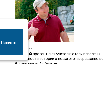
Принять
05/08
17:00
Странный презент для учителя: стали известны
подробности истории о педагоге-извращенце во
Владимирской области
04/08
15:40
Дело застройщика ЖК «Поколение» ООО
«Капитал Строй» передали в суд
24/07
09:01
Обещали - не сделали: детский сад в
ЖК «Отражение» так и не открылся, хотя сроки
давно прошли