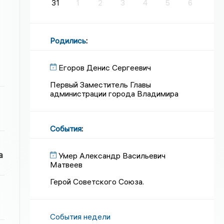
31
1
2
3
4
5
6
Родились
:
Егоров Денис Сергеевич
Первый Заместитель Главы
администрации города Владимира
События
:
а
Умер Александр Васильевич
Матвеев
Герой Советского Союза.
События недели