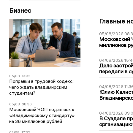
Бизнес
Главные н
05/08/2026 08:
Московский 
миллионов р
04/08/2026 15:4
Дело застро
передали в с
05/08
13:32
Поправки в трудовой кодекс:
чего ждать владимирским
04/08/2026 11:3
Юлию Калист
студентам?
Владимирско
05/08
08:30
Московский ЧОП подал иск к
04/08/2026 09:0
«Владимирскому стандарту»
В Суздале пр
на 36 миллионов рублей
организацию
03/08
17:32