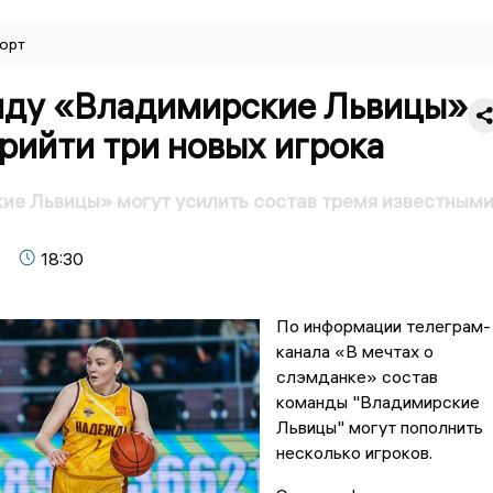
орт
нду «Владимирские Львицы»
рийти три новых игрока
ие Львицы» могут усилить состав тремя известным
18:30
По информации телеграм-
канала «В мечтах о
слэмданке» состав
команды "Владимирские
Львицы" могут пополнить
несколько игроков.