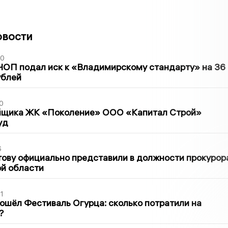
овости
30
ЧОП подал иск к «Владимирскому стандарту» на 36
ублей
0
йщика ЖК «Поколение» ООО «Капитал Строй»
уд
6
ову официально представили в должности прокурор
й области
1
ошёл Фестиваль Огурца: сколько потратили на
?