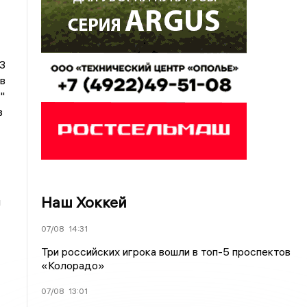
»
3
в
"
в
Наш Хоккей
м
07/08
14:31
Три российских игрока вошли в топ-5 проспектов
«Колорадо»
07/08
13:01