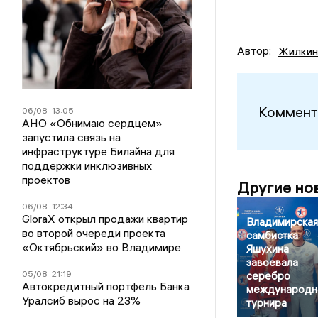
Автор:
Жилкин
Коммент
06/08
13:05
АНО «Обнимаю сердцем»
запустила связь на
инфраструктуре Билайна для
поддержки инклюзивных
проектов
Другие но
06/08
12:34
GloraX открыл продажи квартир
Владимирская
во второй очереди проекта
самбистка
«Октябрьский» во Владимире
Яшухина
завоевала
05/08
21:19
серебро
Автокредитный портфель Банка
международн
Уралсиб вырос на 23%
турнира