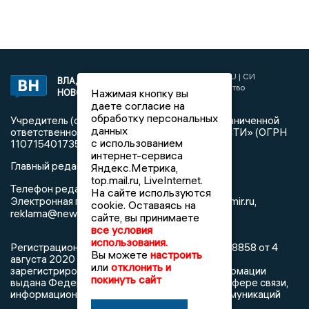
2017 © NEWSVLADIMIR.RU | СИ
ВЛАДИМИРСКИЕ
«Информационное агентство
Нажимая кнопку вы
НОВОСТИ
Владимирские новости»
даете согласие на
обработку персональных
Учредитель (соучредители): Общество с ограниченной
данных
ответственностью «РЕГИОНАЛЬНЫЕ НОВОСТИ» (ОГРН
с использованием
1107154017354)
интернет-сервиса
Главный редактор: Мазов С. А.
Яндекс.Метрика,
top.mail.ru, LiveInternet.
8 (4922) 666916
Телефон редакции:
На сайте используются
info@newsvladimir.ru
Электронная почта редакции:
,
cookie. Оставаясь на
reklama@newsvladimir.ru
сайте, вы принимаете
все условия
использования.
Регистрационный номер: серия Эл № ФС77-78858 от 4
Вы можете
настроить
августа 2020 г. согласно выписке из реестра
или
отклонить и
зарегистрированных средств массовой информации
покинуть сайт
выдана Федеральной службой по надзору в сфере связи,
информационных технологий и массовых коммуникаций