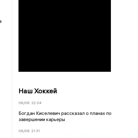
а
е
Наш Хоккей
06/08
22:04
Богдан Киселевич рассказал о планах по
завершении карьеры
06/08
21:31