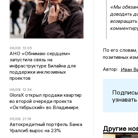
«Мы обязаны
доводить до
возвращать 
комментиру
06/08
13:05
По его словам,
АНО «Обнимаю сердцем»
позитивных изм
запустила связь на
инфраструктуре Билайна для
Автор:
Иван В
поддержки инклюзивных
проектов
06/08
12:34
Подписы
GloraX открыл продажи квартир
узнавать
во второй очереди проекта
«Октябрьский» во Владимире
05/08
21:19
Автокредитный портфель Банка
Другие но
Уралсиб вырос на 23%