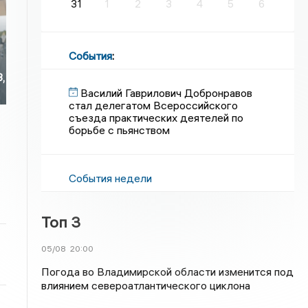
31
1
2
3
4
5
6
События
:
3,
Василий Гаврилович Добронравов
стал делегатом Всероссийского
съезда практических деятелей по
борьбе с пьянством
События недели
Топ 3
05/08
20:00
Погода во Владимирской области изменится под
влиянием североатлантического циклона