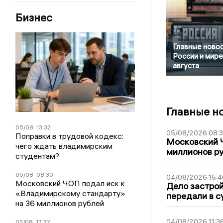
Бизнес
Главные новос
России и мире
августа
Главные н
05/08
13:32
05/08/2026 08:
Поправки в трудовой кодекс:
Московский 
чего ждать владимирским
миллионов р
студентам?
05/08
08:30
04/08/2026 15:4
Московский ЧОП подал иск к
Дело застро
«Владимирскому стандарту»
передали в с
на 36 миллионов рублей
04/08/2026 11:3
03/08
17:32