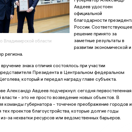
Авдеев удостоен
официальной
благодарности президент
России. Соответствующе
решение принято за
заметные результаты в
о Владимирской области
развитии экономической и
р региона.
вручение знака отличия состоялось при участии
представителя Президента в Центральном федеральном
еголева, который и передал награду главе субъекта.
ове Александр Авдеев подчеркнул: сегодня первостепенная
 власти - это не просто возведение новых объектов. В
я команды губернатора - точечное преображение городов и
я тех проектов благоустройства, которые долгие годы
из-за нехватки ресурсов или ведомственных барьеров.