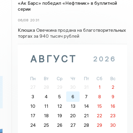
«Ак Барс» победил «Нефтяник» в буллитной
серии
06/08
20:31
Клюшка Овечкина продана на благотворительных
торгах за 940 тысяч рублей
АВГУСТ
2026
Пн
Вт
Ср
Чт
Пт
Сб
Вс
27
28
29
30
31
1
2
3
4
5
6
7
8
9
10
11
12
13
14
15
16
17
18
19
20
21
22
23
24
25
26
27
28
29
30