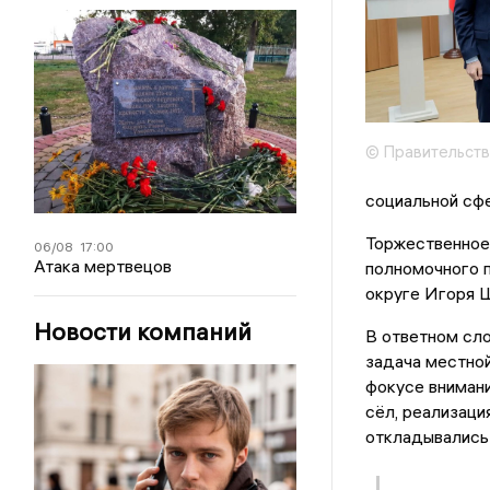
© Правительств
социальной сфе
Торжественное 
06/08
17:00
Атака мертвецов
полномочного 
округе Игоря Щ
Новости компаний
В ответном сл
задача местной
фокусе внимани
сёл, реализаци
откладывались 