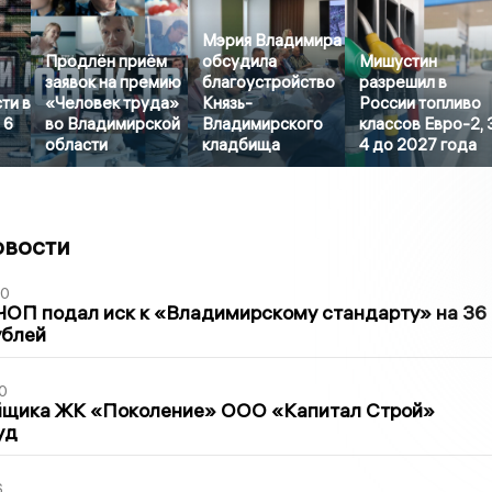
Мэрия Владимира
Продлён приём
обсудила
Мишустин
заявок на премию
благоустройство
разрешил в
ти в
«Человек труда»
Князь-
России топливо
 6
во Владимирской
Владимирского
классов Евро-2, 
области
кладбища
4 до 2027 года
овости
30
ЧОП подал иск к «Владимирскому стандарту» на 36
ублей
0
йщика ЖК «Поколение» ООО «Капитал Строй»
уд
6