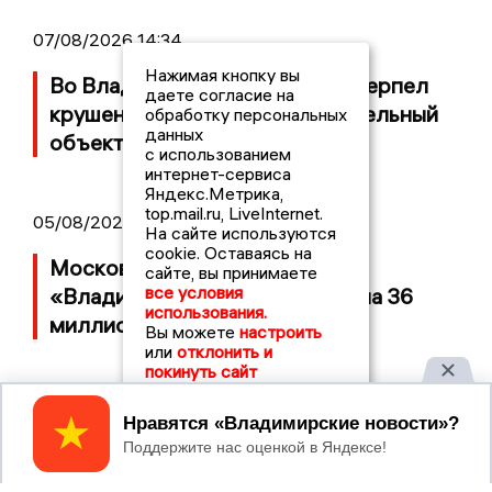
07/08/2026 14:34
Нажимая кнопку вы
Во Владимирской области потерпел
даете согласие на
крушение неопознанный летательный
обработку персональных
данных
объект
с использованием
интернет-сервиса
Яндекс.Метрика,
top.mail.ru, LiveInternet.
05/08/2026 08:30
На сайте используются
cookie. Оставаясь на
Московский ЧОП подал иск к
сайте, вы принимаете
все условия
«Владимирскому стандарту» на 36
использования.
миллионов рублей
Вы можете
настроить
или
отклонить и
покинуть сайт
Принять
2017 © NEWSVLADIMIR.RU | СИ
ВЛАДИМИРСКИЕ
«Информационное агентство