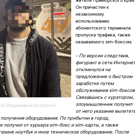
жителя Приморского края.
Он причастен к
незаконному
использованию
абонентского терминала
пропуска трафика, также
называемого sim-боксом.
- По версии следствия,
фигурант в сети Интерне
откликнулся на
предложение о быстром
заработке путем
обслуживания sim-боксов
Связавшись с куратором,
злоумышленник получил
по Владимирской области
от него указание вылетет
я получения оборудования. По прибытии в город,
получил от курьера sim-бокс и sim-карты, а также
газине ноутбук и иное техническое оборудование. После