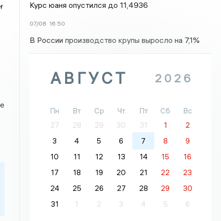
Курс юаня опустился до 11,4936
и
07/08
16:50
В России производство крупы выросло на 7,1%
АВГУСТ
2026
де
Пн
Вт
Ср
Чт
Пт
Сб
Вс
27
28
29
30
31
1
2
3
4
5
6
7
8
9
10
11
12
13
14
15
16
17
18
19
20
21
22
23
24
25
26
27
28
29
30
31
1
2
3
4
5
6