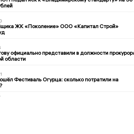
ублей
0
йщика ЖК «Поколение» ООО «Капитал Строй»
уд
6
ову официально представили в должности прокурор
й области
1
ошёл Фестиваль Огурца: сколько потратили на
?
2