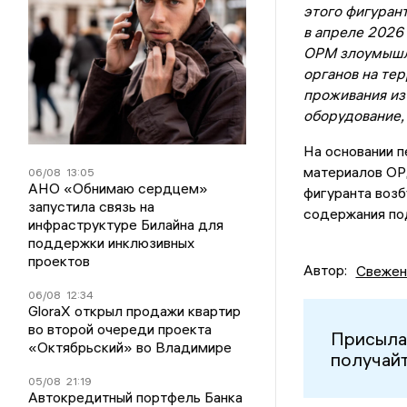
этого фигуран
в апреле 2026 
ОРМ злоумышл
органов на тер
проживания изъ
оборудование,
На основании 
материалов ОР
06/08
13:05
АНО «Обнимаю сердцем»
фигуранта возб
запустила связь на
содержания по
инфраструктуре Билайна для
поддержки инклюзивных
проектов
Автор:
Свежен
06/08
12:34
GloraX открыл продажи квартир
во второй очереди проекта
Присыла
«Октябрьский» во Владимире
получайт
05/08
21:19
Автокредитный портфель Банка