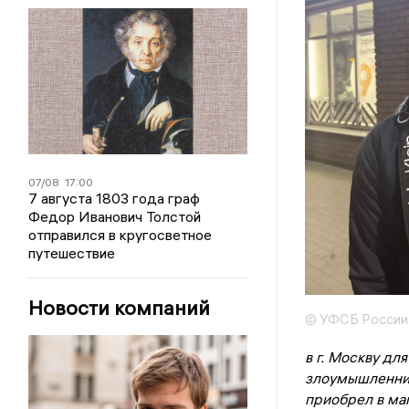
07/08
17:00
7 августа 1803 года граф
Федор Иванович Толстой
отправился в кругосветное
путешествие
Новости компаний
© УФСБ России 
в г. Москву дл
злоумышленник 
приобрел в ма