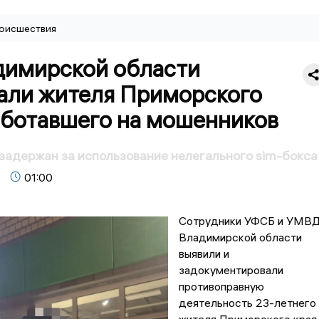
оисшествия
димирской области
али жителя Приморского
аботавшего на мошенников
адержан за использование нелегального sim-бокса
01:00
Сотрудники УФСБ и УМВ
Владимирской области
выявили и
задокументировали
противоправную
деятельность 23-летнего