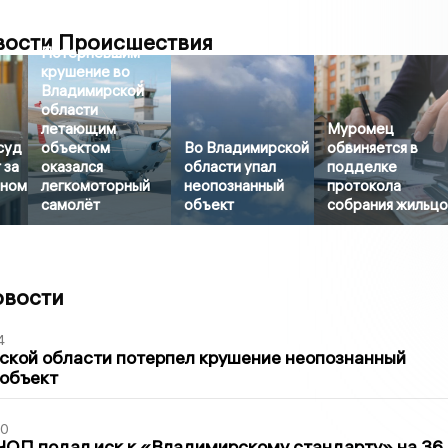
вости Происшествия
Потерпевшим
крушение во
Владимирской
области
летающим
Муромец
суд
объектом
Во Владимирской
обвиняется в
 за
оказался
области упал
подделке
яном
легкомоторный
неопознанный
протокола
самолёт
объект
собрания жильц
овости
4
ской области потерпел крушение неопознанный
 объект
30
ЧОП подал иск к «Владимирскому стандарту» на 36