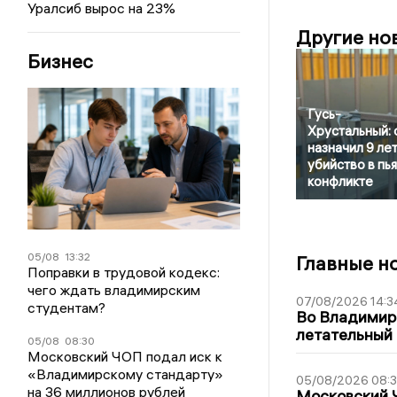
Уралсиб вырос на 23%
Другие но
Бизнес
Гусь-
Хрустальный: 
назначил 9 лет
убийство в пь
конфликте
05/08
13:32
Главные н
Поправки в трудовой кодекс:
чего ждать владимирским
07/08/2026 14:3
студентам?
Во Владимир
летательный
05/08
08:30
Московский ЧОП подал иск к
«Владимирскому стандарту»
05/08/2026 08:
на 36 миллионов рублей
Московский 