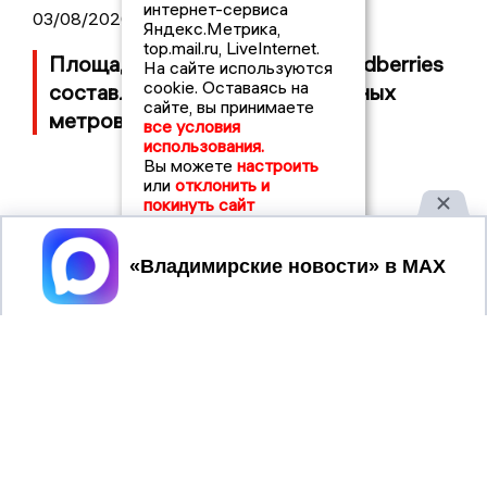
интернет-сервиса
03/08/2026 14:13
Яндекс.Метрика,
top.mail.ru, LiveInternet.
Площадь пожара на складе Wildberries
На сайте используются
cookie. Оставаясь на
составляет 100 тысяч квадратных
сайте, вы принимаете
метров
все условия
использования.
Вы можете
настроить
или
отклонить и
покинуть сайт
Принять
2017 © NEWSVLADIMIR.RU | СИ
ВЛАДИМИРСКИЕ
«Информационное агентство
НОВОСТИ
Владимирские новости»
Учредитель (соучредители): Общество с ограниченной
ответственностью «РЕГИОНАЛЬНЫЕ НОВОСТИ» (ОГРН
1107154017354)
Главный редактор: Мазов С. А.
8 (4922) 666916
Телефон редакции:
info@newsvladimir.ru
Электронная почта редакции:
,
reklama@newsvladimir.ru