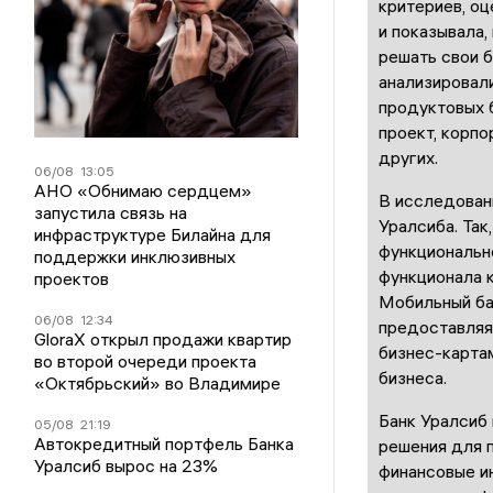
критериев, оц
и показывала,
решать свои 
анализировал
продуктовых б
проект, корпо
других.
06/08
13:05
АНО «Обнимаю сердцем»
В исследован
запустила связь на
Уралсиба. Так
инфраструктуре Билайна для
функциональн
поддержки инклюзивных
функционала к
проектов
Мобильный ба
06/08
12:34
предоставляя
GloraX открыл продажи квартир
бизнес-карта
во второй очереди проекта
бизнеса.
«Октябрьский» во Владимире
Банк Уралсиб
05/08
21:19
Автокредитный портфель Банка
решения для п
Уралсиб вырос на 23%
финансовые и