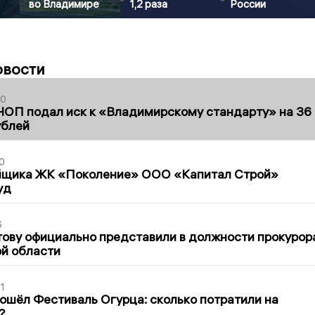
во Владимире
1,2 раза
России
овости
30
ЧОП подал иск к «Владимирскому стандарту» на 36
ублей
0
йщика ЖК «Поколение» ООО «Капитал Строй»
уд
6
ову официально представили в должности прокурор
й области
1
ошёл Фестиваль Огурца: сколько потратили на
?