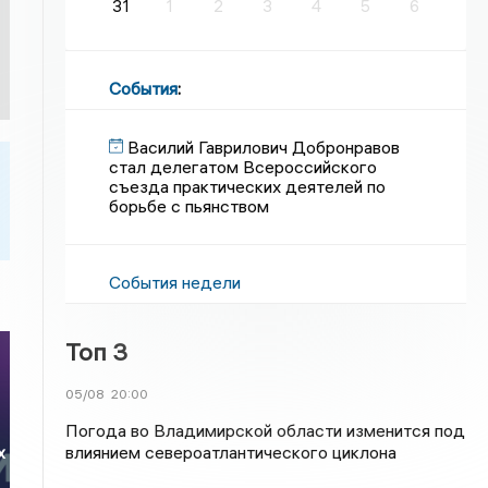
31
1
2
3
4
5
6
События
:
Василий Гаврилович Добронравов
стал делегатом Всероссийского
съезда практических деятелей по
борьбе с пьянством
События недели
Топ 3
05/08
20:00
Погода во Владимирской области изменится под
влиянием североатлантического циклона
х