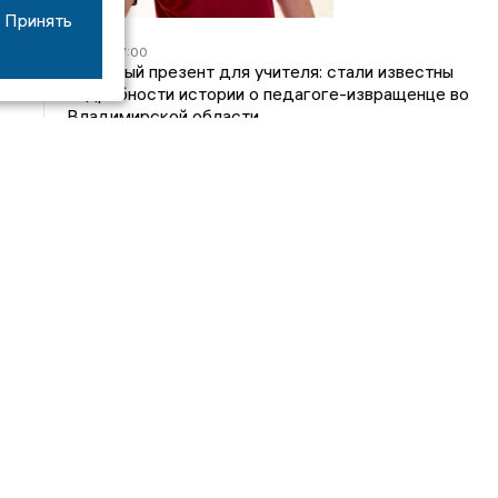
Принять
05/08
17:00
Странный презент для учителя: стали известны
подробности истории о педагоге-извращенце во
Владимирской области
04/08
15:40
Дело застройщика ЖК «Поколение» ООО
«Капитал Строй» передали в суд
24/07
09:01
Обещали - не сделали: детский сад в
ЖК «Отражение» так и не открылся, хотя сроки
давно прошли
14/07
16:05
Владимирский облсуд сократил на один месяц
приговор экс-главе владимирского Минздрава
Янину
Интервью