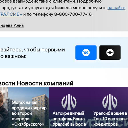
фровое взаимодействие с клиентами. Подробную
 продуктах и услугах для бизнеса можно получить
на сайте
УРАЛСИБ»
и по телефону 8-800-700-77-16.
нцева Анна
вайтесь, чтобы первыми
 о важном:
вости Новости компаний
GloraX начал
продажи квартир
во второй
Автокредитный
Уралсиб вошёл в
очереди
портфель Банка
Топ-10 ипотечны
«Октябрьского»
Уралсиб вырос в
кредиторов