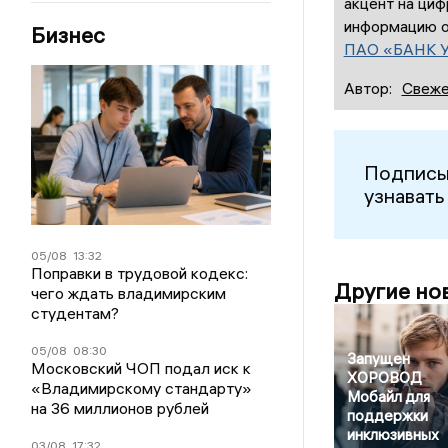
акцент на ци
информацию о
Бизнес
ПАО «БАНК 
Автор:
Свеже
Подписы
узнавать
05/08
13:32
Поправки в трудовой кодекс:
Другие но
чего ждать владимирским
студентам?
05/08
08:30
Запущен
Московский ЧОП подал иск к
ХОРОВОД
«Владимирскому стандарту»
Мобайл для
на 36 миллионов рублей
поддержки
инклюзивных
03/08
17:32