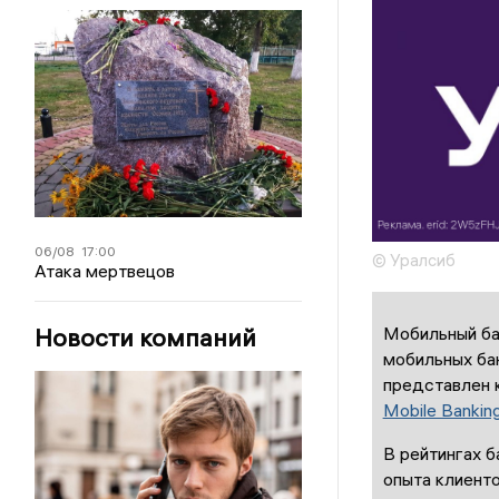
06/08
17:00
© Уралсиб
Атака мертвецов
Мобильный бан
Новости компаний
мобильных бан
представлен 
Mobile Bankin
В рейтингах б
опыта клиенто