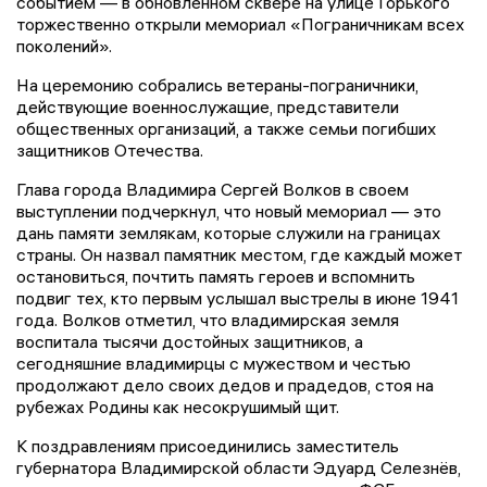
событием — в обновленном сквере на улице Горького
торжественно открыли мемориал «Пограничникам всех
поколений».
На церемонию собрались ветераны-пограничники,
действующие военнослужащие, представители
общественных организаций, а также семьи погибших
защитников Отечества.
Глава города Владимира Сергей Волков в своем
выступлении подчеркнул, что новый мемориал — это
дань памяти землякам, которые служили на границах
страны. Он назвал памятник местом, где каждый может
остановиться, почтить память героев и вспомнить
подвиг тех, кто первым услышал выстрелы в июне 1941
года. Волков отметил, что владимирская земля
воспитала тысячи достойных защитников, а
сегодняшние владимирцы с мужеством и честью
продолжают дело своих дедов и прадедов, стоя на
рубежах Родины как несокрушимый щит.
К поздравлениям присоединились заместитель
губернатора Владимирской области Эдуард Селезнёв,