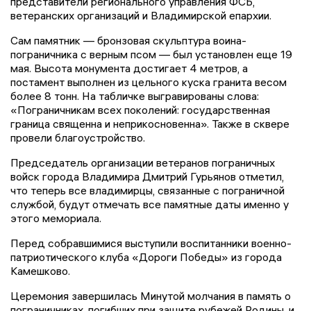
представители регионального управления ФСБ,
ветеранских организаций и Владимирской епархии.
Сам памятник — бронзовая скульптура воина-
пограничника с верным псом — был установлен еще 19
мая. Высота монумента достигает 4 метров, а
постамент выполнен из цельного куска гранита весом
более 8 тонн. На табличке выгравированы слова:
«Пограничникам всех поколений: государственная
граница священна и неприкосновенна». Также в сквере
провели благоустройство.
Председатель организации ветеранов пограничных
войск города Владимира Дмитрий Гурьянов отметил,
что теперь все владимирцы, связанные с пограничной
службой, будут отмечать все памятные даты именно у
этого мемориала.
Перед собравшимися выступили воспитанники военно-
патриотического клуба «Дороги Победы» из города
Камешково.
Церемония завершилась Минутой молчания в память о
пограничниках, погибших при защите рубежей Родины, и