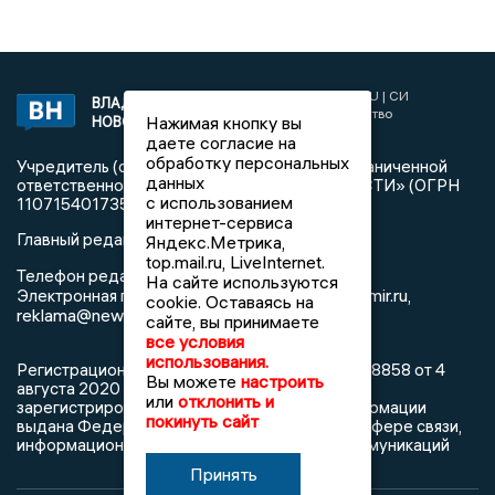
2017 © NEWSVLADIMIR.RU | СИ
ВЛАДИМИРСКИЕ
«Информационное агентство
Нажимая кнопку вы
НОВОСТИ
Владимирские новости»
даете согласие на
обработку персональных
Учредитель (соучредители): Общество с ограниченной
данных
ответственностью «РЕГИОНАЛЬНЫЕ НОВОСТИ» (ОГРН
с использованием
1107154017354)
интернет-сервиса
Главный редактор: Мазов С. А.
Яндекс.Метрика,
top.mail.ru, LiveInternet.
8 (4922) 666916
Телефон редакции:
На сайте используются
info@newsvladimir.ru
Электронная почта редакции:
,
cookie. Оставаясь на
reklama@newsvladimir.ru
сайте, вы принимаете
все условия
использования.
Регистрационный номер: серия Эл № ФС77-78858 от 4
Вы можете
настроить
августа 2020 г. согласно выписке из реестра
или
отклонить и
зарегистрированных средств массовой информации
покинуть сайт
выдана Федеральной службой по надзору в сфере связи,
информационных технологий и массовых коммуникаций
Принять