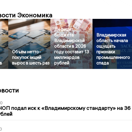
вости Экономика
Дефицит
бюджета
Владимирская
Владимирской
область начала
области в 2026
ощущать
Объём нетто-
году составит 13
признаки
покупок акций
миллиардов
промышленного
в
вырос в шесть раз
рублей
спада
овости
30
ЧОП подал иск к «Владимирскому стандарту» на 36
ублей
0