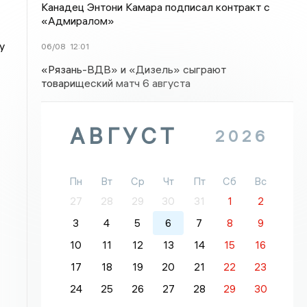
Канадец Энтони Камара подписал контракт с
«Адмиралом»
у
06/08
12:01
«Рязань-ВДВ» и «Дизель» сыграют
товарищеский матч 6 августа
АВГУСТ
2026
Пн
Вт
Ср
Чт
Пт
Сб
Вс
27
28
29
30
31
1
2
3
4
5
6
7
8
9
10
11
12
13
14
15
16
17
18
19
20
21
22
23
24
25
26
27
28
29
30