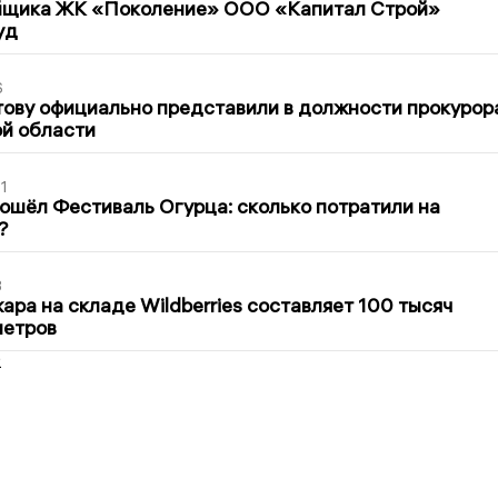
йщика ЖК «Поколение» ООО «Капитал Строй»
уд
6
ову официально представили в должности прокурор
й области
1
ошёл Фестиваль Огурца: сколько потратили на
?
3
ра на складе Wildberries составляет 100 тысяч
метров
2