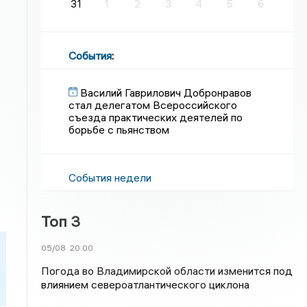
31
1
2
3
4
5
6
События
:
Василий Гаврилович Добронравов
стал делегатом Всероссийского
съезда практических деятелей по
борьбе с пьянством
События недели
Топ 3
05/08
20:00
Погода во Владимирской области изменится под
влиянием североатлантического циклона