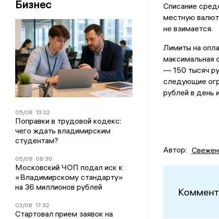
Бизнес
Списание средс
местную валюту
не взимается.
Лимиты на опла
максимальная с
— 150 тысяч ру
следующие огра
рублей в день 
05/08
13:32
Поправки в трудовой кодекс:
чего ждать владимирским
студентам?
Автор:
Свежен
05/08
08:30
Московский ЧОП подал иск к
«Владимирскому стандарту»
на 36 миллионов рублей
Коммент
03/08
17:32
Стартовал прием заявок на