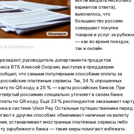
могли выбрать несколько
вариантов ответа),
выяснилось, что
большинство россиян
совершают покупки
товаров и услуг за рубеж
— как во время поездок,
но в Шедевруме
так и онлайн.
президент, руководитель департамента продуктов
неса ВТБ Алексей Охорзин, выступая в преддверии
общил, что самыми популярными способами оплаты за
 российские платёжные сервисы. Так, 34 % опрошенных
ату по QR‑коду, а 25 % — карты российских банков. При
твёртый россиянин специально уточняет в своём банке
платы по QR‑коду. Ещё 23 % респондентов заказывают карт
нка в системе Union Pay. Остальные путешественники перед
гают к другим способам: обменивают наличные на валюту
ния, устанавливают иностранные платёжные сервисы либо
ту зарубежного банка — такие меры помогают избежать