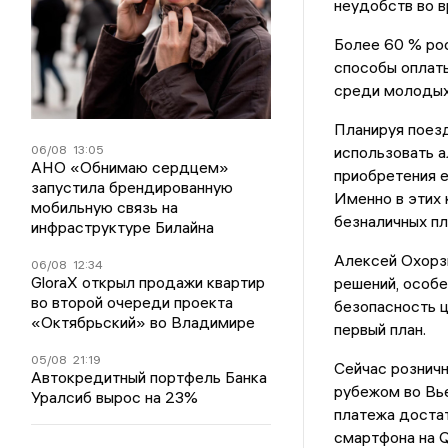
неудобств во в
Более 60 % ро
способы оплаты
среди молодых
Планируя поез
06/08
13:05
использовать 
АНО «Обнимаю сердцем»
приобретения е
запустила брендированную
Именно в этих 
мобильную связь на
безналичных пл
инфраструктуре Билайна
Алексей Охорзи
06/08
12:34
GloraX открыл продажи квартир
решений, особе
во второй очереди проекта
безопасность ц
«Октябрьский» во Владимире
первый план.
05/08
21:19
Сейчас розничн
Автокредитный портфель Банка
рубежом во Вье
Уралсиб вырос на 23%
платежа достат
смартфона на Q