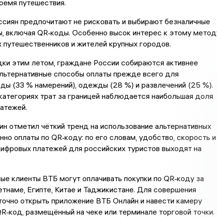
ремя путешествия.
ссиян предпочитают не рисковать и выбирают безналичные
, включая QR‑коды. Особенно высок интерес к этому метод
 путешественников и жителей крупных городов.
дки этим летом, граждане России собираются активнее
альтернативные способы оплаты прежде всего для
ды (33 % намерений), одежды (28 %) и развлечений (25 %).
категориях трат за границей наблюдается наибольшая доля
атежей.
н отметил чёткий тренд на использование альтернативных
нно оплаты по QR‑коду: по его словам, удобство, скорость и
ифровых платежей для российских туристов выходят на
ые клиенты ВТБ могут оплачивать покупки по QR‑коду за
тнаме, Египте, Китае и Таджикистане. Для совершения
очно открыть приложение ВТБ Онлайн и навести камеру
R‑код, размещённый на чеке или терминале торговой точки.