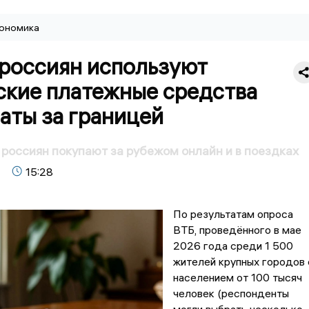
ономика
 россиян используют
ские платежные средства
аты за границей
россиян покупают за рубежом онлайн и в поездках
15:28
По результатам опроса
ВТБ, проведённого в мае
2026 года среди 1 500
жителей крупных городов 
населением от 100 тысяч
человек (респонденты