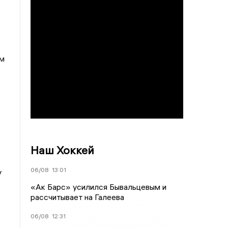
ом
Наш Хоккей
06/08
13:01
у
«Ак Барс» усилился Бывальцевым и
рассчитывает на Галеева
06/08
12:31