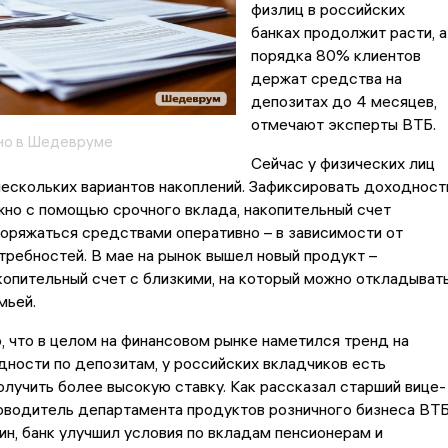
физлиц в российских
банках продолжит расти, а
порядка 80% клиентов
держат средства на
депозитах до 4 месяцев,
отмечают эксперты ВТБ.
но в Шедевруме
Сейчас у физических лиц
нескольких вариантов накоплений. Зафиксировать доходност
но с помощью срочного вклада, накопительный счет
оряжаться средствами оперативно – в зависимости от
ребностей. В мае на рынок вышел новый продукт –
опительный счет с близкими, на который можно откладыват
мьей.
, что в целом на финансовом рынке наметился тренд на
ности по депозитам, у российских вкладчиков есть
лучить более высокую ставку. Как рассказал старший вице-
ководитель департамента продуктов розничного бизнеса ВТ
н, банк улучшил условия по вкладам пенсионерам и