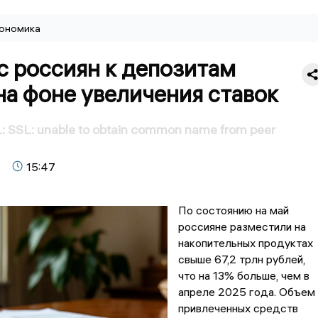
ономика
с россиян к депозитам
на фоне увеличения ставок
 SSL: unable to obtain common name from peer
15:47
По состоянию на май
россияне разместили на
накопительных продуктах
свыше 67,2 трлн рублей,
что на 13% больше, чем в
апреле 2025 года. Объем
привлеченных средств