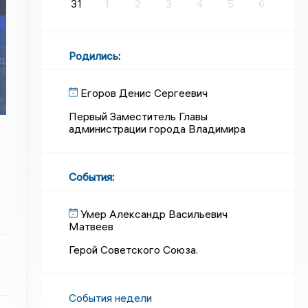
31
1
2
3
4
5
6
Родились
:
Егоров Денис Сергеевич
Первый Заместитель Главы
администрации города Владимира
События
:
Умер Александр Васильевич
Матвеев
Герой Советского Союза.
События недели