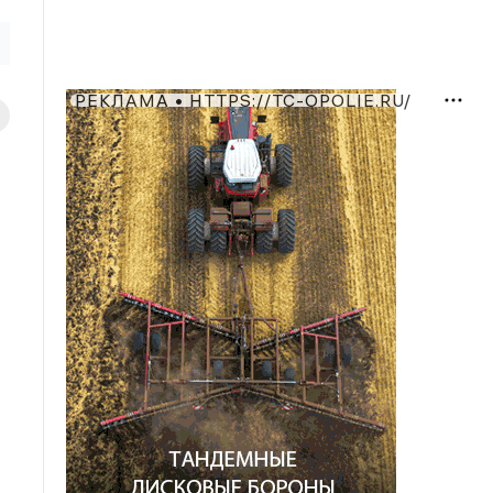
РЕКЛАМА • HTTPS://TC-OPOLIE.RU/