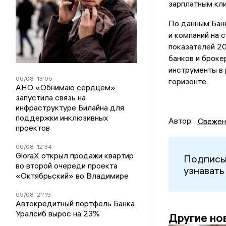
зарплатным кли
По данным Банк
и компаний на 
показателей 20
банков и броке
инструменты в
06/08
13:05
горизонте.
АНО «Обнимаю сердцем»
запустила связь на
инфраструктуре Билайна для
поддержки инклюзивных
Автор:
Свежен
проектов
06/08
12:34
GloraX открыл продажи квартир
Подписы
во второй очереди проекта
узнавать
«Октябрьский» во Владимире
05/08
21:19
Автокредитный портфель Банка
Уралсиб вырос на 23%
Другие но