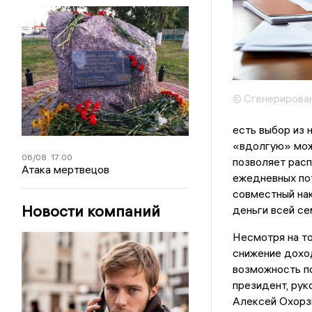
© Сгенерирова
есть выбор из 
«вдолгую» мож
06/08
17:00
позволяет расп
Атака мертвецов
ежедневных пот
совместный нак
Новости компаний
деньги всей се
Несмотря на то
снижение доход
возможность по
президент, ру
Алексей Охорзи