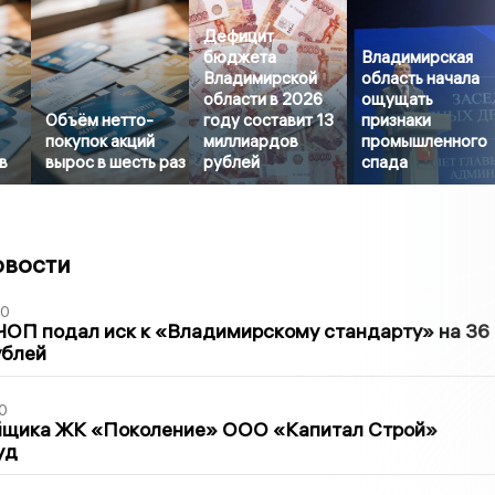
Дефицит
бюджета
Владимирская
Владимирской
область начала
области в 2026
ощущать
Объём нетто-
году составит 13
признаки
покупок акций
миллиардов
промышленного
в
вырос в шесть раз
рублей
спада
овости
30
ЧОП подал иск к «Владимирскому стандарту» на 36
ублей
0
йщика ЖК «Поколение» ООО «Капитал Строй»
уд