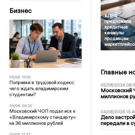
Бизнес
КПРФ
предложила
кредитные
каникулы
продавцам
маркетплейсо
Главные н
05/08
13:32
Поправки в трудовой кодекс:
05/08/2026 08:
чего ждать владимирским
Московский 
студентам?
миллионов р
05/08
08:30
Московский ЧОП подал иск к
04/08/2026 15:4
Дело застро
«Владимирскому стандарту»
передали в с
на 36 миллионов рублей
03/08
17:32