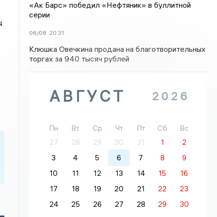
«Ак Барс» победил «Нефтяник» в буллитной
серии
ц
06/08
20:31
Клюшка Овечкина продана на благотворительных
торгах за 940 тысяч рублей
АВГУСТ
2026
Пн
Вт
Ср
Чт
Пт
Сб
Вс
27
28
29
30
31
1
2
3
4
5
6
7
8
9
10
11
12
13
14
15
16
17
18
19
20
21
22
23
24
25
26
27
28
29
30