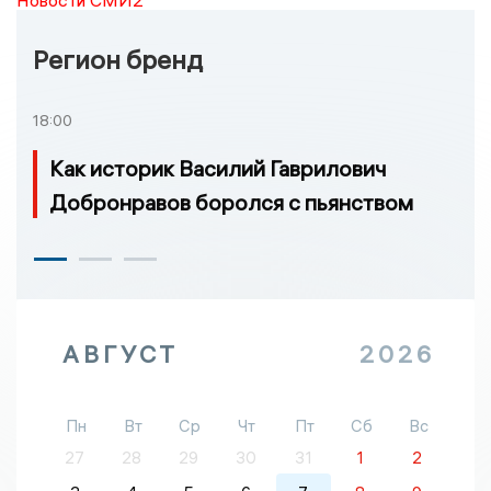
Регион бренд
18:00
Как историк Василий Гаврилович
Добронравов боролся с пьянством
АВГУСТ
2026
Пн
Вт
Ср
Чт
Пт
Сб
Вс
27
28
29
30
31
1
2