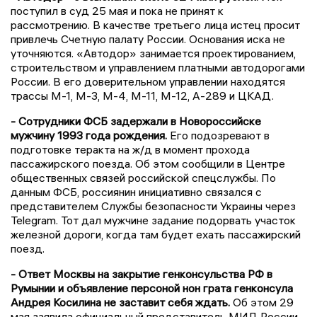
поступил в суд 25 мая и пока не принят к
рассмотрению. В качестве третьего лица истец просит
привлечь Счетную палату России. Основания иска не
уточняются. «Автодор» занимается проектированием,
строительством и управлением платными автодорогами
России. В его доверительном управлении находятся
трассы М-1, М-3, М-4, М-11, М-12, А-289 и ЦКАД.
- Сотрудники ФСБ задержали в Новороссийске
мужчину 1993 года рождения.
Его подозревают в
подготовке теракта на ж/д в момент прохода
пассажирского поезда. Об этом сообщили в Центре
общественных связей российской спецслужбы. По
данным ФСБ, россиянин инициативно связался с
представителем Службы безопасности Украины через
Telegram. Тот дал мужчине задание подорвать участок
железной дороги, когда там будет ехать пассажирский
поезд.
- Ответ Москвы на закрытие генконсульства РФ в
Румынии и объявление персоной нон грата генконсула
Андрея Косилина не заставит себя ждать.
Об этом 29
мая заявила официальный представитель МИД России