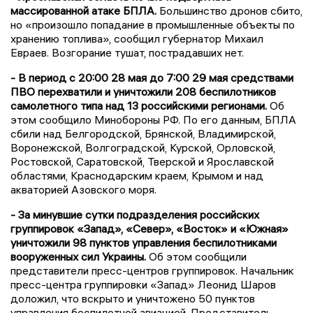
массированной атаке БПЛА.
Большинство дронов сбито,
но «произошло попадание в промышленные объекты по
хранению топлива», сообщил губернатор Михаил
Евраев. Возгорание тушат, пострадавших нет.
- В период с 20:00 28 мая до 7:00 29 мая средствами
ПВО перехватили и уничтожили 208 беспилотников
самолетного типа над 13 российскими регионами.
Об
этом сообщило Минобороны РФ. По его данным, БПЛА
сбили над Белгородской, Брянской, Владимирской,
Воронежской, Волгоградской, Курской, Орловской,
Ростовской, Саратовской, Тверской и Ярославской
областями, Краснодарским краем, Крымом и над
акваторией Азовского моря.
- За минувшие сутки подразделения российских
группировок «Запад», «Север», «Восток» и «Южная»
уничтожили 98 пунктов управления беспилотниками
вооруженных сил Украины.
Об этом сообщили
представители пресс-центров группировок. Начальник
пресс-центра группировки «Запад» Леонид Шаров
доложил, что вскрыто и уничтожено 50 пунктов
управления беспилотной авиацией. Представитель