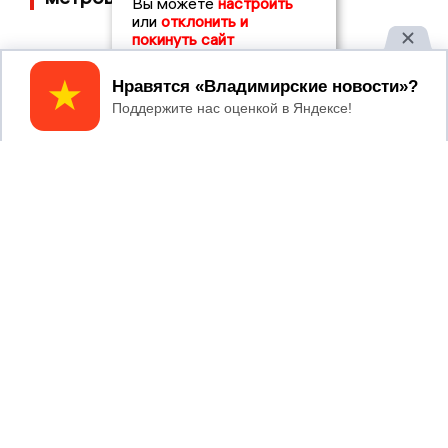
Вы можете
настроить
или
отклонить и
покинуть сайт
Принять
2017 © NEWSVLADIMIR.RU | СИ
ВЛАДИМИРСКИЕ
«Информационное агентство
НОВОСТИ
Владимирские новости»
Учредитель (соучредители): Общество с ограниченной
ответственностью «РЕГИОНАЛЬНЫЕ НОВОСТИ» (ОГРН
1107154017354)
Главный редактор: Мазов С. А.
8 (4922) 666916
Телефон редакции:
info@newsvladimir.ru
Электронная почта редакции:
,
reklama@newsvladimir.ru
Регистрационный номер: серия Эл № ФС77-78858 от 4
августа 2020 г. согласно выписке из реестра
зарегистрированных средств массовой информации
выдана Федеральной службой по надзору в сфере связи,
информационных технологий и массовых коммуникаций