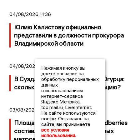
04/08/2026 11:36
Юлию Калистову официально
представили в должности прокурора
Владимирской области
04/08/2026 09:01
Нажимая кнопку вы
даете согласие на
В Суздале прошёл Фестиваль Огурца:
обработку персональных
данных
сколько потратили на организацию?
с использованием
интернет-сервиса
Яндекс.Метрика,
top.mail.ru, LiveInternet.
03/08/2026 14:13
На сайте используются
cookie. Оставаясь на
Площадь пожара на складе Wildberries
сайте, вы принимаете
все условия
составляет 100 тысяч квадратных
использования.
метров